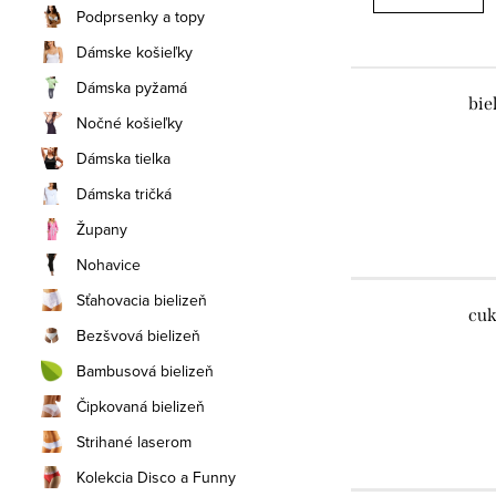
Podprsenky a topy
Dámske košieľky
Dámska pyžamá
bie
Nočné košieľky
Dámska tielka
Dámska tričká
Župany
Nohavice
Sťahovacia bielizeň
cuk
Bezšvová bielizeň
Bambusová bielizeň
Čipkovaná bielizeň
Strihané laserom
Kolekcia Disco a Funny