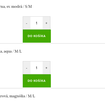
rna, sv. modrá / S/M
DO KOŠÍKA
la, aqua / M/L
DO KOŠÍKA
rová, magnólia / M/L