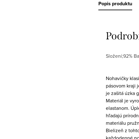
Popis produktu
Podrob
Složení;92% Ba
Nohavičky klasi
pásovom kraji 
je zašitá úzka
Materiál je vyr
elastanom. Úple
hľadajú prírodn
materiálu pružn
Bielizeň z toht
každodenné no