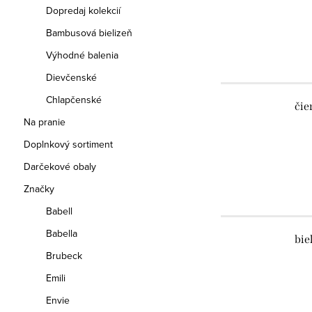
Dopredaj kolekcií
Bambusová bielizeň
Výhodné balenia
Dievčenské
Chlapčenské
čie
Na pranie
Doplnkový sortiment
Darčekové obaly
Značky
Babell
Babella
bie
Brubeck
Emili
Envie