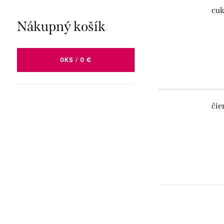
cuk
Nákupný košík
0
KS /
0 €
čie