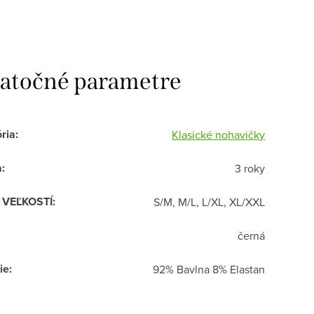
atočné parametre
ria
:
Klasické nohavičky
a
:
3 roky
R VEĽKOSTÍ
:
S/M, M/L, L/XL, XL/XXL
černá
ie
:
92% Bavlna 8% Elastan