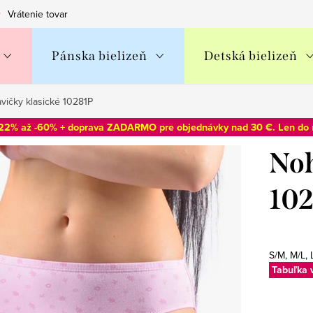
Vrátenie tovaru
Obchodné podmienky
Podmienky ochran
Pánska bielizeň
Detská bielizeň
vičky klasické 10281P
-22% až -60% + doprava ZADARMO pre objednávky nad 30 €. Len do
Noh
10
S/M, M/L, 
Tabuľka 