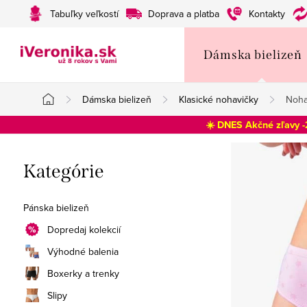
Prejsť
Tabuľky veľkostí
Doprava a platba
Kontakty
na
obsah
Dámska bielizeň
Dámska bielizeň
Klasické nohavičky
Noha
Domov
☀️ DNES Akčné zľavy 
B
Preskočiť
Kategórie
o
kategórie
č
Pánska bielizeň
n
Dopredaj kolekcií
Výhodné balenia
ý
Boxerky a trenky
p
Slipy