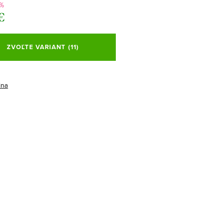
 %
€
ová
ZVOĽTE VARIANT
(11)
ina