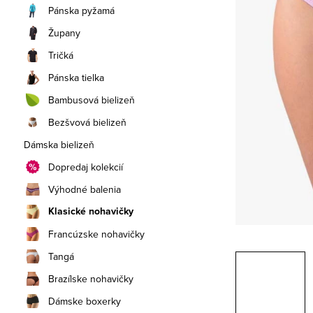
a
Pánska pyžamá
n
Župany
e
Tričká
Pánska tielka
l
Bambusová bielizeň
Bezšvová bielizeň
Dámska bielizeň
Dopredaj kolekcií
Výhodné balenia
Klasické nohavičky
Francúzske nohavičky
Tangá
Brazílske nohavičky
Dámske boxerky