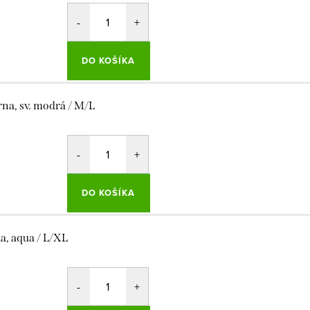
DO KOŠÍKA
rna, sv. modrá / M/L
DO KOŠÍKA
la, aqua / L/XL