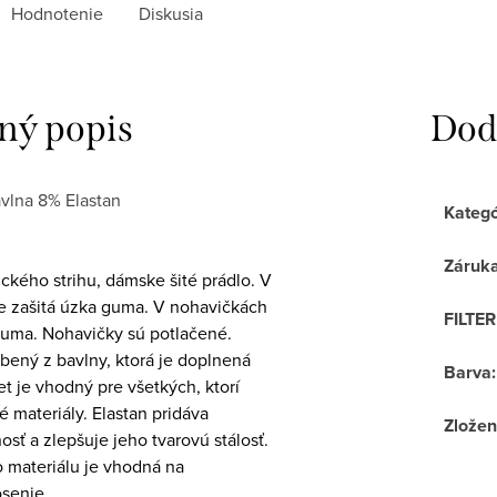
Hodnotenie
Diskusia
ný popis
Dod
vlna 8% Elastan
Kategó
Záruk
ckého strihu, dámske šité prádlo. V
je zašitá úzka guma. V nohavičkách
FILTE
 guma. Nohavičky sú potlačené.
obený z bavlny, ktorá je doplnená
Barva
:
t je vhodný pre všetkých, ktorí
é materiály. Elastan pridáva
Zložen
osť a zlepšuje jeho tvarovú stálosť.
o materiálu je vhodná na
senie.