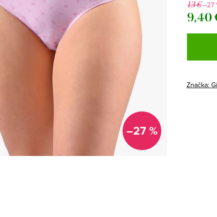
13 €
–27
9,40 
Jednotk
cena:
Značka:
G
–27 %