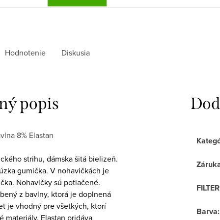
Hodnotenie
Diskusia
ný popis
Dod
vlna 8% Elastan
Kategó
ckého strihu, dámska šitá bielizeň.
Záruk
 úzka gumička. V nohavičkách je
ička. Nohavičky sú potlačené.
FILTE
obený z bavlny, ktorá je doplnená
t je vhodný pre všetkých, ktorí
Barva
:
é materiály. Elastan pridáva