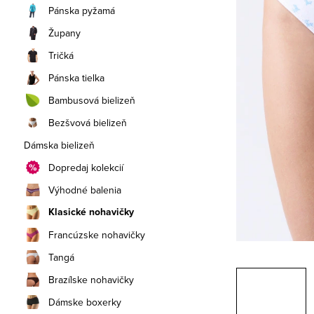
a
Pánska pyžamá
n
Župany
e
Tričká
Pánska tielka
l
Bambusová bielizeň
Bezšvová bielizeň
Dámska bielizeň
Dopredaj kolekcií
Výhodné balenia
Klasické nohavičky
Francúzske nohavičky
Tangá
Brazílske nohavičky
Dámske boxerky