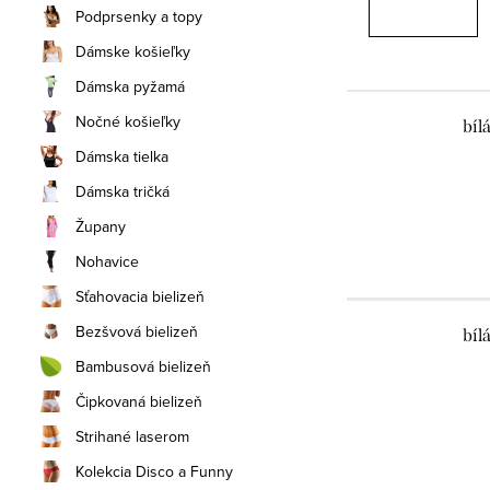
Podprsenky a topy
Dámske košieľky
Dámska pyžamá
Nočné košieľky
bíl
Dámska tielka
Dámska tričká
Župany
Nohavice
Sťahovacia bielizeň
Bezšvová bielizeň
bíl
Bambusová bielizeň
Čipkovaná bielizeň
Strihané laserom
Kolekcia Disco a Funny