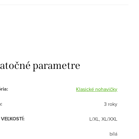
atočné parametre
ria
:
Klasické nohavičky
a
:
3 roky
R VEĽKOSTÍ
:
L/XL, XL/XXL
bílá