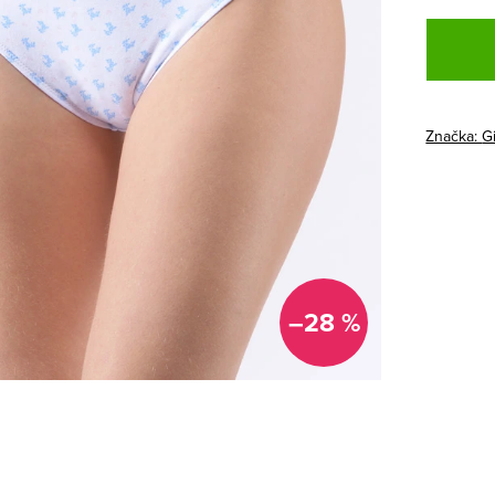
Jednotk
cena:
Značka:
G
–28 %