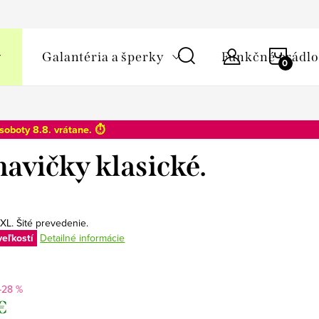
y osobných údajov
NÁKU
Galantéria a šperky
Funkčné prádlo
KOŠÍ
soboty 8.8
. vrátane. ⏱️
avičky klasické.
XL. Šité prevedenie.
veľkostí
Detailné informácie
–28 %
€