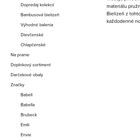
Dopredaj kolekcií
materiálu pružn
Bielizeň z toht
Bambusová bielizeň
každodenné no
Výhodné balenia
Dievčenské
Chlapčenské
Na pranie
Doplnkový sortiment
Darčekové obaly
Značky
Babell
Babella
Brubeck
Emili
Envie