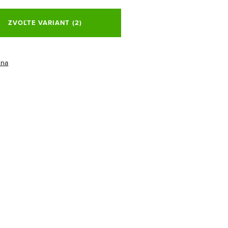
ová
ZVOĽTE VARIANT
(2)
ina