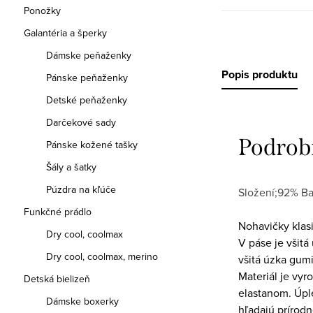
Ponožky
Galantéria a šperky
Dámske peňaženky
Popis produktu
Pánske peňaženky
Detské peňaženky
Darčekové sady
Podrob
Pánske kožené tašky
Šály a šatky
Púzdra na kľúče
Složení;92% Ba
Funkčné prádlo
Nohavičky klasi
Dry cool, coolmax
V páse je všitá
Dry cool, coolmax, merino
všitá úzka gum
Materiál je vyr
Detská bielizeň
elastanom. Úple
Dámske boxerky
hľadajú prírodn