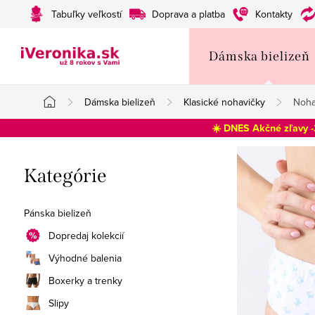
Prejsť
Tabuľky veľkostí
Doprava a platba
Kontakty
na
obsah
Dámska bielizeň
Dámska bielizeň
Klasické nohavičky
Noha
Domov
☀️ DNES Akčné zľavy 
B
Preskočiť
Kategórie
o
kategórie
č
Pánska bielizeň
n
Dopredaj kolekcií
Výhodné balenia
ý
Boxerky a trenky
p
Slipy