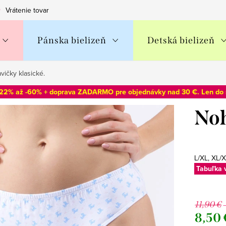
Vrátenie tovaru
Obchodné podmienky
Podmienky ochran
Pánska bielizeň
Detská bielizeň
vičky klasické.
-22% až -60% + doprava ZADARMO pre objednávky nad 30 €. Len do
Noh
L/XL, XL/X
Tabuľka 
11,90 €
8,50 