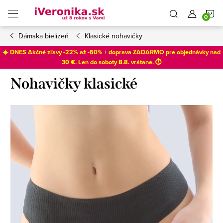
Prejsť
N
na
obsah
Dámska bielizeň
Klasické nohavičky
K
☀️ DNES Akčné zľavy -22% až -60% + doprava ZADARMO pre objednávky nad
30 €. Len do
soboty 8.8
. vrátane. ⏱️
Nohavičky klasické