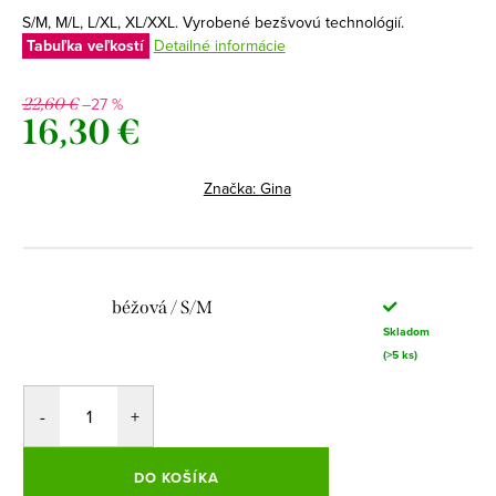
S/M, M/L, L/XL, XL/XXL. Vyrobené bezšvovú technológií.
Tabuľka veľkostí
Detailné informácie
–27 %
22,60 €
16,30 €
Jednotková
cena:
Značka:
Gina
béžová / S/M
Skladom
(>5 ks)
DO KOŠÍKA