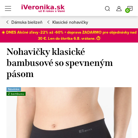
Prejsť
N
na
obsah
Dámska bielizeň
Klasické nohavičky
K
☀️ DNES Akčné zľavy -22% až -60% + doprava ZADARMO pre objednávky nad
30 €. Len do
štvrtka 6.8
. vrátane. ⏱️
Nohavičky klasické
bambusové so spevneným
pásom
Novinka
Z bambusu