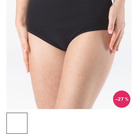
–27 %