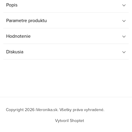
Popis
Parametre produktu
Hodnotenie
Diskusia
Z
á
Copyright 2026
iVeronika.sk
. Všetky práva vyhradené.
p
Vytvoril Shoptet
ä