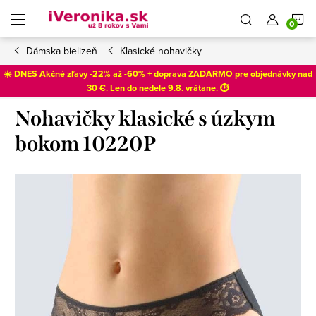
Prejsť
N
na
obsah
Dámska bielizeň
Klasické nohavičky
K
☀️ DNES Akčné zľavy -22% až -60% + doprava ZADARMO pre objednávky nad
30 €. Len do
nedele 9.8
. vrátane. ⏱️
Nohavičky klasické s úzkym
bokom 10220P