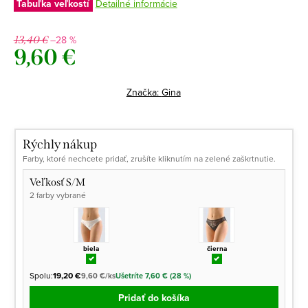
Tabuľka veľkostí
Detailné informácie
–28 %
13,40 €
9,60 €
Jednotková
cena:
Značka:
Gina
Rýchly nákup
Farby, ktoré nechcete pridať, zrušíte kliknutím na zelené zaškrtnutie.
Veľkosť S/M
2 farby vybrané
biela
čierna
Spolu:
19,20 €
9,60 €/ks
Ušetríte 7,60 € (28 %)
Pridať do košíka