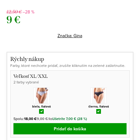
–28 %
12,50 €
9 €
Jednotková
cena:
Značka:
Gina
Rýchly nákup
Farby, ktoré nechcete pridať, zrušíte kliknutím na zelené zaškrtnutie.
Veľkosť XL/XXL
2 farby vybrané
biela, fialová
čierna, fialová
Spolu:
18,00 €
9,00 €/ks
Ušetríte 7,00 € (28 %)
Pridať do košíka