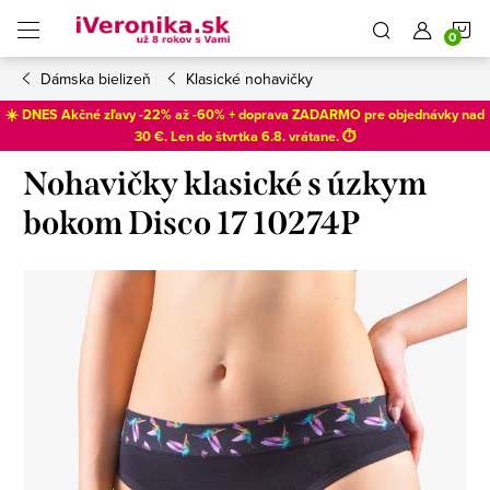
Prejsť
N
na
obsah
Dámska bielizeň
Klasické nohavičky
K
☀️ DNES Akčné zľavy -22% až -60% + doprava ZADARMO pre objednávky nad
30 €. Len do
štvrtka 6.8
. vrátane. ⏱️
Nohavičky klasické s úzkym
bokom Disco 17 10274P