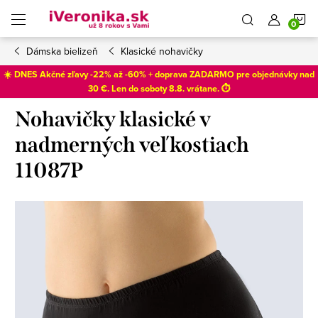
Prejsť
N
na
obsah
Dámska bielizeň
Klasické nohavičky
K
☀️ DNES Akčné zľavy -22% až -60% + doprava ZADARMO pre objednávky nad
30 €. Len do
soboty 8.8
. vrátane. ⏱️
Nohavičky klasické v
nadmerných veľkostiach
11087P