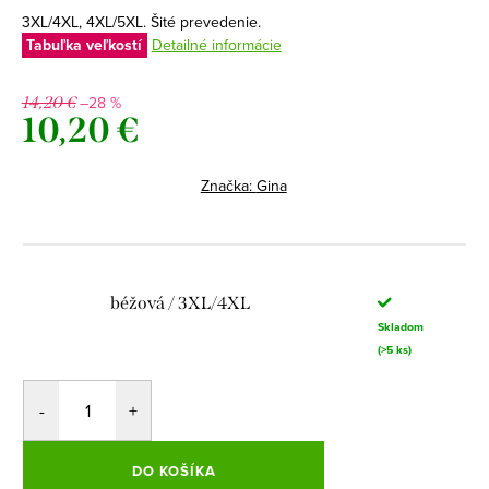
3XL/4XL, 4XL/5XL. Šité prevedenie.
Tabuľka veľkostí
Detailné informácie
–28 %
14,20 €
10,20 €
Jednotková
cena:
Značka:
Gina
béžová / 3XL/4XL
Skladom
(>5 ks)
DO KOŠÍKA