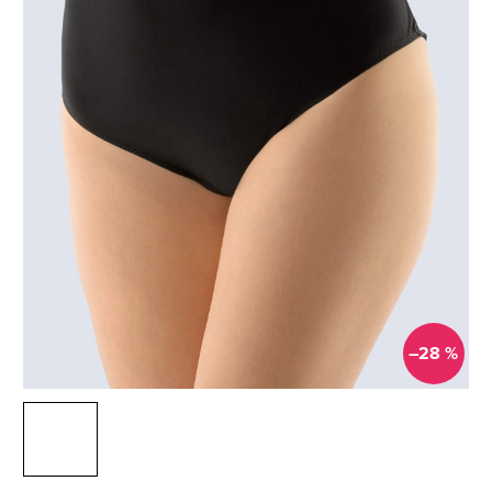
–28 %