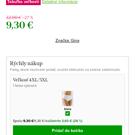
Tabuľka veľkostí
Detailné informácie
–27 %
12,90 €
9,30 €
Jednotková
cena:
Značka:
Gina
Rýchly nákup
Farby, ktoré nechcete pridať, zrušíte kliknutím na zelené zaškrtnutie.
Veľkosť 4XL/5XL
1 farba vybraná
biela
Spolu:
9,30 €
9,30 €/ks
Ušetríte 3,60 € (28 %)
Pridať do košíka