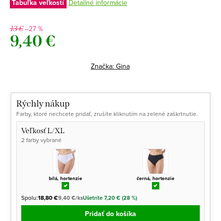
Tabuľka veľkostí
Detailné informácie
–27 %
13 €
9,40 €
Jednotková
cena:
Značka:
Gina
Rýchly nákup
Farby, ktoré nechcete pridať, zrušíte kliknutím na zelené zaškrtnutie.
Veľkosť L/XL
2 farby vybrané
bílá, hortenzie
černá, hortenzie
Spolu:
18,80 €
9,40 €/ks
Ušetríte 7,20 € (28 %)
Pridať do košíka