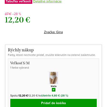
Tabuľka veľkostí
Detailné informácie
–28 %
17 €
12,20 €
Jednotková
cena:
Značka:
Gina
Rýchly nákup
Farby, ktoré nechcete pridať, zrušíte kliknutím na zelené zaškrtnutie.
Veľkosť S/M
1 farba vybraná
biela
Spolu:
12,20 €
12,20 €/ks
Ušetríte 4,80 € (28 %)
Pridať do košíka