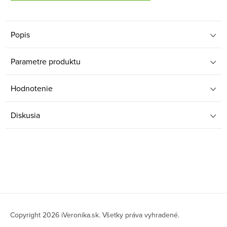
Popis
Parametre produktu
Hodnotenie
Diskusia
Z
á
Copyright 2026
iVeronika.sk
. Všetky práva vyhradené.