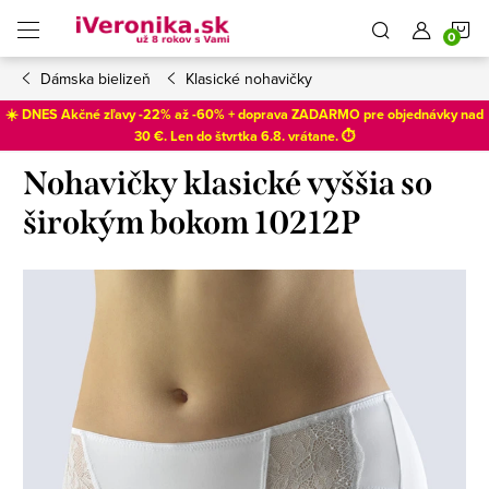
Prejsť
N
na
obsah
Dámska bielizeň
Klasické nohavičky
K
☀️ DNES Akčné zľavy -22% až -60% + doprava ZADARMO pre objednávky nad
30 €. Len do
štvrtka 6.8
. vrátane. ⏱️
Nohavičky klasické vyššia so
širokým bokom 10212P