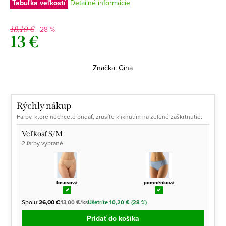
Tabuľka veľkostí
Detailné informácie
–28 %
18,10 €
13 €
Jednotková
cena:
Značka:
Gina
Rýchly nákup
Farby, ktoré nechcete pridať, zrušíte kliknutím na zelené zaškrtnutie.
Veľkosť S/M
2 farby vybrané
lososová
pomněnková
Spolu:
26,00 €
13,00 €/ks
Ušetríte 10,20 € (28 %)
Pridať do košíka