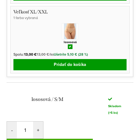
Veľkosť XL/XXL
1 farba vybraná
lososová
Spolu:
13,00 €
13,00 €/ks
Ušetríte 5,10 € (28 %)
Pridať do košíka
lososová / S/M
Skladom
(>5 ks)