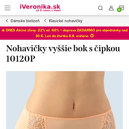
Prejsť
N
na
obsah
Dámska bielizeň
Klasické nohavičky
K
☀️ DNES Akčné zľavy -22% až -60% + doprava ZADARMO pre objednávky nad
30 €. Len do
štvrtka 6.8
. vrátane. ⏱️
Nohavičky vyššie bok s čipkou
10120P