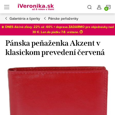
Prejsť
N
na
obsah
Galantéria a šperky
Pánske peňaženky
K
☀️ DNES Akčné zľavy -22% až -60% + doprava ZADARMO pre objednávky nad
30 €. Len do
piatku 7.8
. vrátane. ⏱️
Pánska peňaženka Akzent v
klasickom prevedení červená