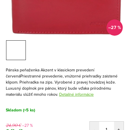
–27 %
Pánska peňaženka Akzent v klasickom prevedení
červenáPriestranné prevedenie, vnútorné priehradky zaistené
klipom. Priehradka na zips. Vyrobené z pravej hovädzej kože.
Luxusný doplnok pre pánov, ktorý bude vďaka prírodnému
materiálu slúžiť mnoho rokov.
Detailné informácie
Skladom
(>5 ks)
–27 %
24,90 €