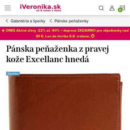
Prejsť
N
na
obsah
Galantéria a šperky
Pánske peňaženky
K
☀️ DNES Akčné zľavy -22% až -60% + doprava ZADARMO pre objednávky nad
30 €. Len do
štvrtka 6.8
. vrátane. ⏱️
Pánska peňaženka z pravej
kože Excellanc hnedá
Novinka