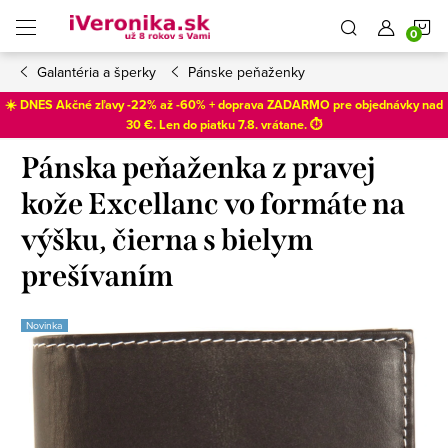
Prejsť
N
na
obsah
Galantéria a šperky
Pánske peňaženky
K
☀️ DNES Akčné zľavy -22% až -60% + doprava ZADARMO pre objednávky nad
30 €. Len do
piatku 7.8
. vrátane. ⏱️
Pánska peňaženka z pravej
kože Excellanc vo formáte na
výšku, čierna s bielym
prešívaním
Novinka