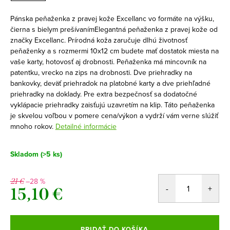
Pánska peňaženka z pravej kože Excellanc vo formáte na výšku,
čierna s bielym prešívanímElegantná peňaženka z pravej kože od
značky Excellanc. Prírodná koža zaručuje dlhú životnosť
peňaženky a s rozmermi 10x12 cm budete mať dostatok miesta na
vaše karty, hotovosť aj drobnosti. Peňaženka má mincovník na
patentku, vrecko na zips na drobnosti. Dve priehradky na
bankovky, deväť priehradok na platobné karty a dve priehľadné
priehradky na doklady. Pre extra bezpečnosť sa dodatočné
vyklápacie priehradky zaisťujú uzavretím na klip. Táto peňaženka
je skvelou voľbou v pomere cena/výkon a vydrží vám verne slúžiť
mnoho rokov.
Detailné informácie
Skladom
(>5 ks)
–28 %
21 €
15,10 €
Jednotková
cena:
PRIDAŤ DO KOŠÍKA