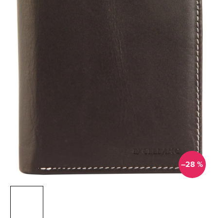
–28 %