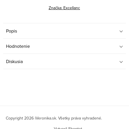
Značka:
Excellanc
Popis
Hodnotenie
Diskusia
Z
á
Copyright 2026
iVeronika.sk
. Všetky práva vyhradené.
Vytvoril Shoptet