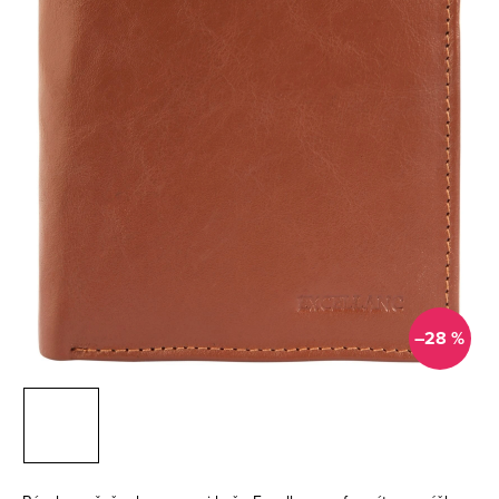
–28 %