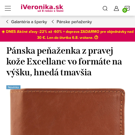
Prejsť
N
na
obsah
Galantéria a šperky
Pánske peňaženky
K
☀️ DNES Akčné zľavy -22% až -60% + doprava ZADARMO pre objednávky nad
30 €. Len do
štvrtka 6.8
. vrátane. ⏱️
Pánska peňaženka z pravej
kože Excellanc vo formáte na
výšku, hnedá tmavšia
Novinka