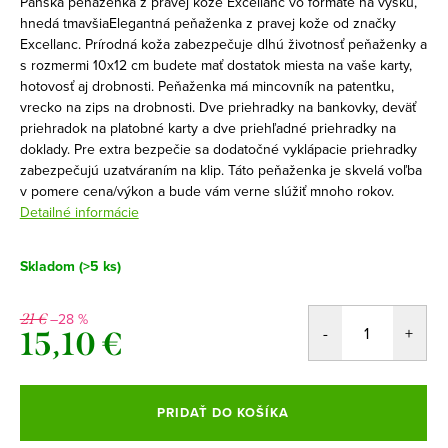
Pánska peňaženka z pravej kože Excellanc vo formáte na výšku,
hnedá tmavšiaElegantná peňaženka z pravej kože od značky
Excellanc. Prírodná koža zabezpečuje dlhú životnosť peňaženky a
s rozmermi 10x12 cm budete mať dostatok miesta na vaše karty,
hotovosť aj drobnosti. Peňaženka má mincovník na patentku,
vrecko na zips na drobnosti. Dve priehradky na bankovky, deväť
priehradok na platobné karty a dve priehľadné priehradky na
doklady. Pre extra bezpečie sa dodatočné vyklápacie priehradky
zabezpečujú uzatváraním na klip. Táto peňaženka je skvelá voľba
v pomere cena/výkon a bude vám verne slúžiť mnoho rokov.
Detailné informácie
Skladom
(>5 ks)
–28 %
21 €
15,10 €
Jednotková
cena:
PRIDAŤ DO KOŠÍKA