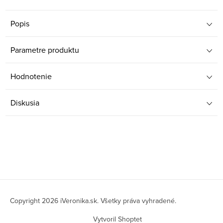
Popis
Parametre produktu
Hodnotenie
Diskusia
Z
á
Copyright 2026
iVeronika.sk
. Všetky práva vyhradené.
p
Vytvoril Shoptet