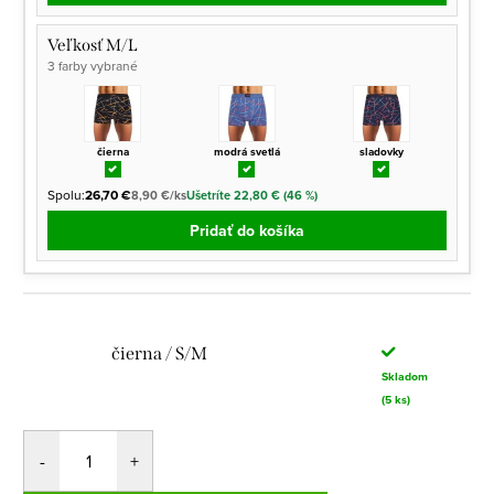
Veľkosť M/L
3 farby vybrané
čierna
modrá svetlá
sladovky
Spolu:
26,70 €
8,90 €/ks
Ušetríte 22,80 € (46 %)
Pridať do košíka
čierna / S/M
Skladom
(5 ks)