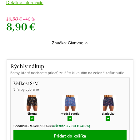
Detailné informácie
–46 %
16,50 €
8,90 €
Jednotková
cena:
Značka:
Gianvaglia
Rýchly nákup
Farby, ktoré nechcete pridať, zrušíte kliknutím na zelené zaškrtnutie.
Veľkosť S/M
3 farby vybrané
čierna
modrá svetlá
sladovky
Spolu:
26,70 €
8,90 €/ks
Ušetríte 22,80 € (46 %)
Pridať do košíka