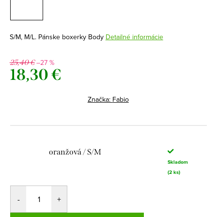
S/M, M/L. Pánske boxerky Body
Detailné informácie
–27 %
25,40 €
18,30 €
Jednotková
cena:
Značka:
Fabio
oranžová / S/M
Skladom
(2 ks)