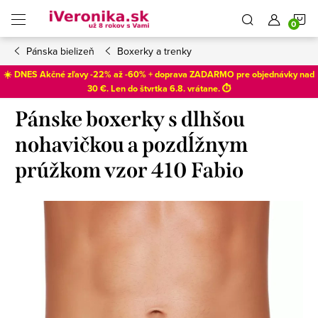
Prejsť
N
na
obsah
Pánska bielizeň
Boxerky a trenky
K
☀️ DNES Akčné zľavy -22% až -60% + doprava ZADARMO pre objednávky nad
30 €. Len do
štvrtka 6.8
. vrátane. ⏱️
Pánske boxerky s dlhšou
nohavičkou a pozdĺžnym
prúžkom vzor 410 Fabio