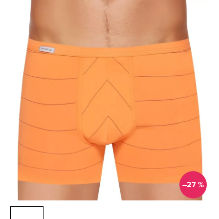
–27 %