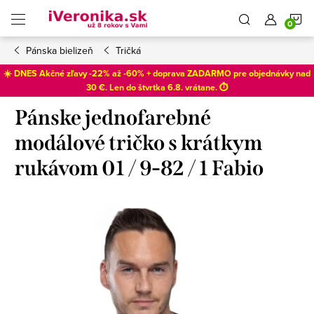
Prejsť
N
na
obsah
Pánska bielizeň
Tričká
K
☀️ DNES Akčné zľavy -22% až -60% + doprava ZADARMO pre objednávky nad
30 €. Len do
štvrtka 6.8
. vrátane. ⏱️
Pánske jednofarebné
modálové tričko s krátkym
rukávom 01 / 9-82 / 1 Fabio