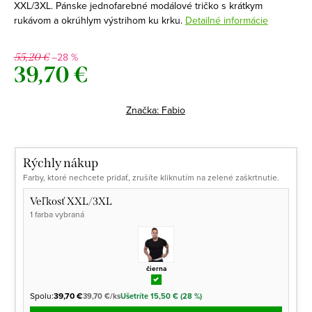
XXL/3XL. Pánske jednofarebné modálové tričko s krátkym
rukávom a okrúhlym výstrihom ku krku.
Detailné informácie
–28 %
55,20 €
39,70 €
Jednotková
cena:
Značka:
Fabio
Rýchly nákup
Farby, ktoré nechcete pridať, zrušíte kliknutím na zelené zaškrtnutie.
Veľkosť XXL/3XL
1 farba vybraná
čierna
Spolu:
39,70 €
39,70 €/ks
Ušetríte 15,50 € (28 %)