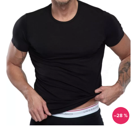
–28 %