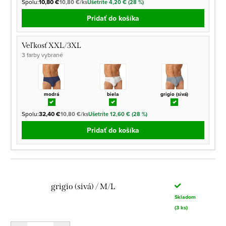
Spolu:
10,80 €
10,80 €/ks
Ušetríte 4,20 € (28 %)
Pridať do košíka
Veľkosť XXL/3XL
3 farby vybrané
modrá
biela
grigio (sivá)
Spolu:
32,40 €
10,80 €/ks
Ušetríte 12,60 € (28 %)
Pridať do košíka
grigio (sivá) / M/L
Skladom
(3 ks)