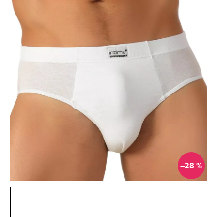
–28 %