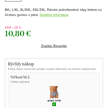
M/L, L/XL, XL/XXL, XXL/3XL. Pánske jednofarebné slipy Imtime so
širokou gumou v páse.
Detailné informácie
–28 %
15 €
10,80 €
Jednotková
cena:
Značka:
Risveglia
Rýchly nákup
Farby, ktoré nechcete pridať, zrušíte kliknutím na zelené zaškrtnutie.
Veľkosť M/L
1 farba vybraná
grigio (sivá)