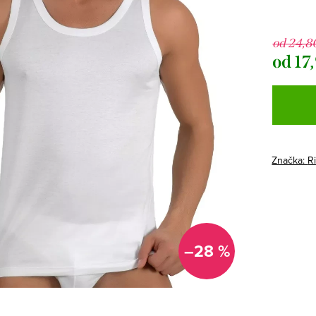
od 24,8
od
17
Jednotk
cena:
Značka:
R
–28 %