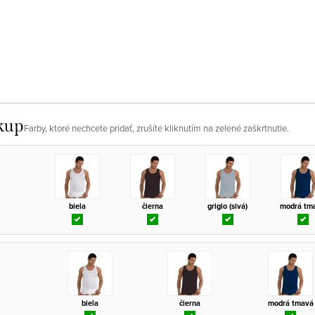
kup
Farby, ktoré nechcete pridať, zrušíte kliknutím na zelené zaškrtnutie.
biela
čierna
grigio (sivá)
modrá tm
biela
čierna
modrá tmavá