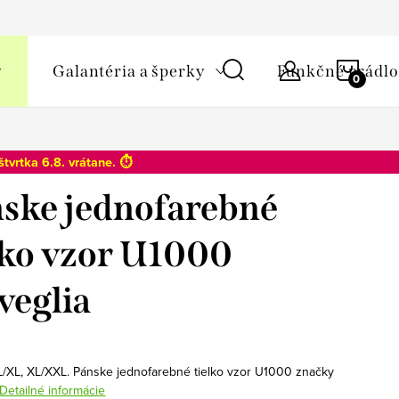
y osobných údajov
NÁKU
Galantéria a šperky
Funkčné prádlo
KOŠÍ
štvrtka 6.8
. vrátane. ⏱️
ske jednofarebné
lko vzor U1000
veglia
 L/XL, XL/XXL. Pánske jednofarebné tielko vzor U1000 značky
Detailné informácie