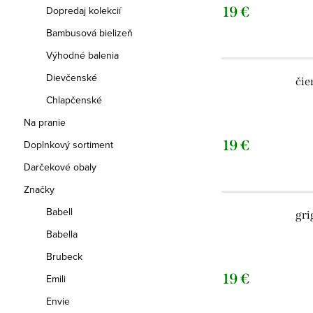
Dopredaj kolekcií
19 €
Bambusová bielizeň
Výhodné balenia
Dievčenské
čie
Chlapčenské
Na pranie
19 €
Doplnkový sortiment
Darčekové obaly
Značky
Babell
gri
Babella
Brubeck
19 €
Emili
Envie