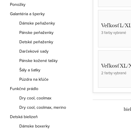
Ponožky
Galantéria a šperky
Dámske peňaženky
Veľkosť L/X
Pánske peňaženky
3 farby vybrané
Detské peňaženky
Darčekové sady
Pánske kožené tašky
Veľkosť XL/
Šály a šatky
2 farby vybrané
Púzdra na kľúče
Funkčné prádlo
Dry cool, coolmax
Dry cool, coolmax, merino
bie
Detská bielizeň
Dámske boxerky