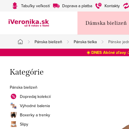
Prejsť
Tabuľky veľkostí
Doprava a platba
Kontakty
na
obsah
Dámska bielizeň
Pánska bielizeň
Pánska tielka
Pánske jedn
Domov
☀️ DNES Akčné zľavy 
B
Preskočiť
Kategórie
o
kategórie
č
Pánska bielizeň
n
Dopredaj kolekcií
Výhodné balenia
ý
Boxerky a trenky
p
Slipy