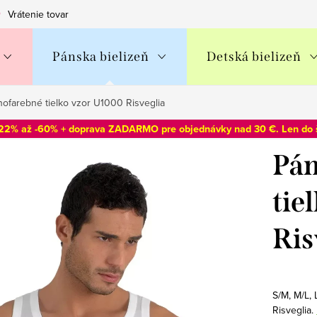
Vrátenie tovaru
Obchodné podmienky
Podmienky ochran
Pánska bielizeň
Detská bielizeň
ofarebné tielko vzor U1000 Risveglia
-22% až -60% + doprava ZADARMO pre objednávky nad 30 €. Len do
Pán
tie
Ris
S/M, M/L,
Risveglia.