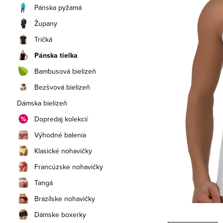
a
Pánska pyžamá
n
Župany
e
Tričká
Pánska tielka
l
Bambusová bielizeň
Bezšvová bielizeň
Dámska bielizeň
Dopredaj kolekcií
Výhodné balenia
Klasické nohavičky
Francúzske nohavičky
Tangá
Brazílske nohavičky
Dámske boxerky