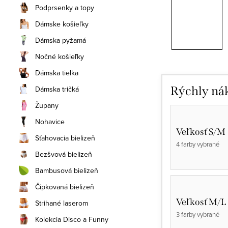
Podprsenky a topy
Dámske košieľky
Dámska pyžamá
Nočné košieľky
Dámska tielka
Dámska tričká
Rýchly ná
Župany
Nohavice
Veľkosť S/M
Sťahovacia bielizeň
4 farby vybrané
Bezšvová bielizeň
Bambusová bielizeň
Čipkovaná bielizeň
Veľkosť M/L
Strihané laserom
3 farby vybrané
Kolekcia Disco a Funny