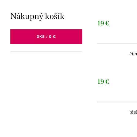
Nákupný košík
19 €
0
KS /
0 €
čie
19 €
bie