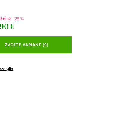
0 €
až –28 %
,90 €
ová
ZVOĽTE VARIANT
(9)
isveglia