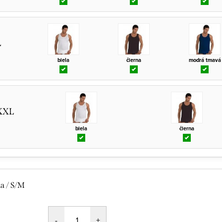
L
biela
čierna
modrá tmavá
XXL
biela
čierna
la / S/M