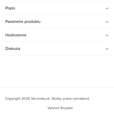
Popis
Parametre produktu
Hodnotenie
Diskusia
Z
á
Copyright 2026
iVeronika.sk
. Všetky práva vyhradené.
p
Vytvoril Shoptet