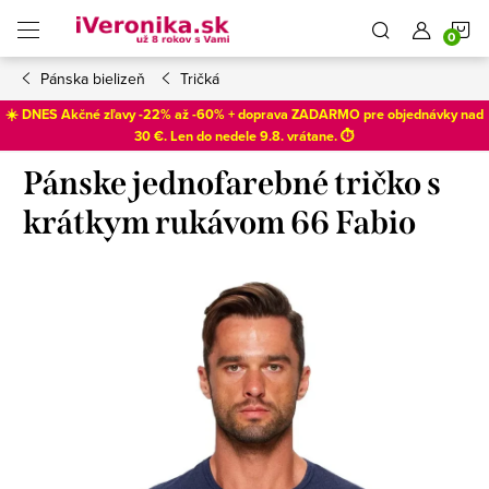
Prejsť
N
na
obsah
Pánska bielizeň
Tričká
K
☀️ DNES Akčné zľavy -22% až -60% + doprava ZADARMO pre objednávky nad
30 €. Len do
nedele 9.8
. vrátane. ⏱️
Pánske jednofarebné tričko s
krátkym rukávom 66 Fabio