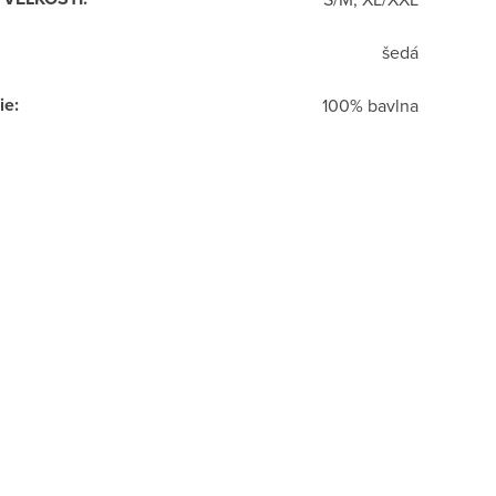
šedá
ie
:
100% bavlna