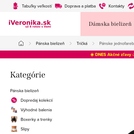
Prejsť
Tabuľky veľkostí
Doprava a platba
Kontakty
na
obsah
Dámska bielizeň
Pánska bielizeň
Tričká
Pánske jednofareb
Domov
☀️ DNES Akčné zľavy 
B
Preskočiť
Kategórie
o
kategórie
č
Pánska bielizeň
n
Dopredaj kolekcií
Výhodné balenia
ý
Boxerky a trenky
p
Slipy