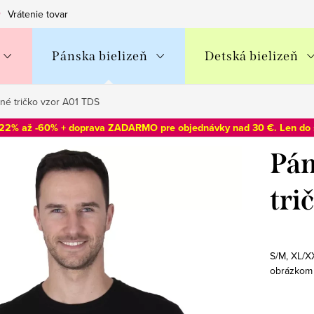
Vrátenie tovaru
Obchodné podmienky
Podmienky ochran
Pánska bielizeň
Detská bielizeň
né tričko vzor A01 TDS
-22% až -60% + doprava ZADARMO pre objednávky nad 30 €. Len do
Pán
tri
S/M, XL/X
obrázkom