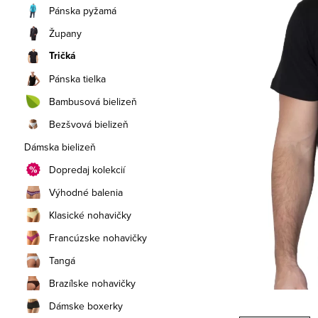
a
Pánska pyžamá
n
Župany
Tričká
e
Pánska tielka
l
Bambusová bielizeň
Bezšvová bielizeň
Dámska bielizeň
Dopredaj kolekcií
Výhodné balenia
Klasické nohavičky
Francúzske nohavičky
Tangá
Brazílske nohavičky
Dámske boxerky