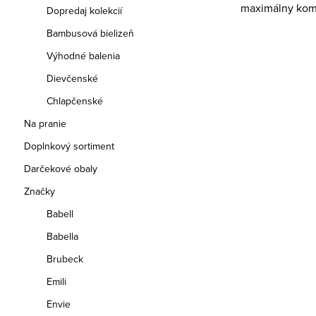
maximálny komf
Dopredaj kolekcií
Bambusová bielizeň
Výhodné balenia
Dievčenské
Chlapčenské
Na pranie
Doplnkový sortiment
Darčekové obaly
Značky
Babell
Babella
Brubeck
Emili
Envie