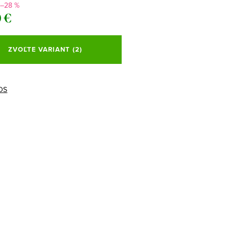
–28 %
 €
ová
ZVOĽTE VARIANT
(2)
DS