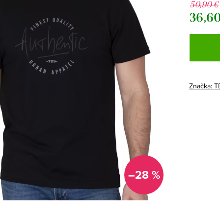
50,90 €
36,60
Jednotk
cena:
Značka:
T
–28 %