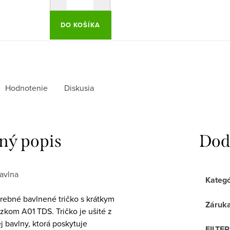
DO KOŠÍKA
Hodnotenie
Diskusia
ný popis
Dod
avlna
Kategó
rebné bavlnené tričko s krátkym
Záruk
zkom A01 TDS. Tričko je ušité z
j bavlny, ktorá poskytuje
FILTE