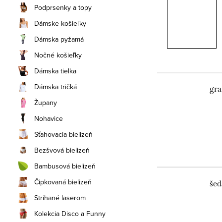
Podprsenky a topy
Dámske košieľky
Dámska pyžamá
Nočné košieľky
Dámska tielka
Dámska tričká
gra
Župany
Nohavice
Sťahovacia bielizeň
Bezšvová bielizeň
Bambusová bielizeň
Čipkovaná bielizeň
šed
Strihané laserom
Kolekcia Disco a Funny