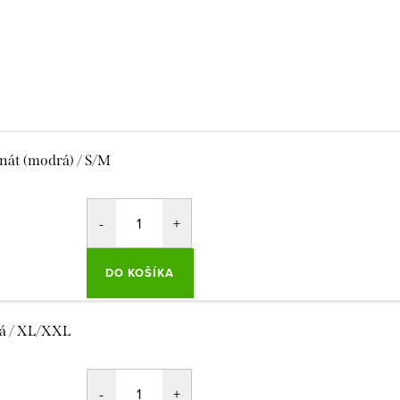
nát (modrá) / S/M
DO KOŠÍKA
á / XL/XXL