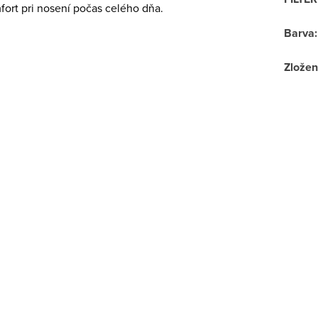
ort pri nosení počas celého dňa.
Barva
:
Zložen