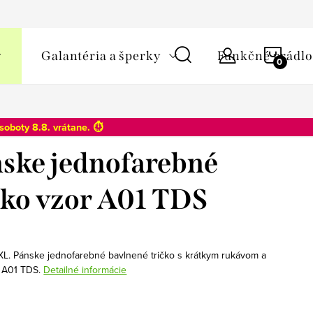
y osobných údajov
NÁKU
Galantéria a šperky
Funkčné prádlo
KOŠÍ
soboty 8.8
. vrátane. ⏱️
ske jednofarebné
čko vzor A01 TDS
XL. Pánske jednofarebné bavlnené tričko s krátkym rukávom a
 A01 TDS.
Detailné informácie