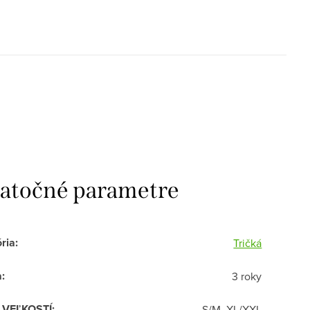
atočné parametre
ria
:
Tričká
a
:
3 roky
R VEĽKOSTÍ
:
S/M, XL/XXL