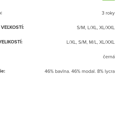
a
:
3 roky
R VEĽKOSTÍ
:
S/M, L/XL, XL/XXL
VELIKOSTÍ
:
L/XL, S/M, M/L, XL/XXL
černá
ie
:
46% bavlna. 46% modal. 8% lycra