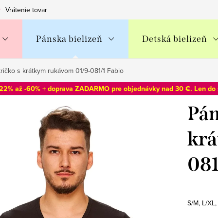
Vrátenie tovaru
Obchodné podmienky
Podmienky ochran
Pánska bielizeň
Detská bielizeň
ričko s krátkym rukávom 01/9-081/1 Fabio
-22% až -60% + doprava ZADARMO pre objednávky nad 30 €. Len do
Pán
krá
081
S/M, L/XL