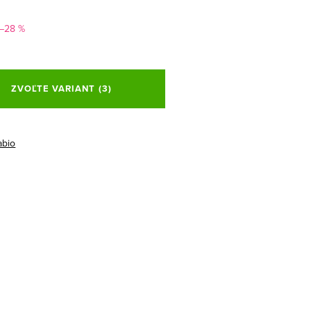
–28 %
ová
ZVOĽTE VARIANT
(3)
abio