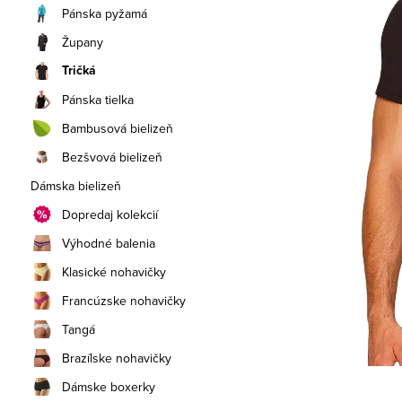
a
Pánska pyžamá
n
Župany
Tričká
e
Pánska tielka
l
Bambusová bielizeň
Bezšvová bielizeň
Dámska bielizeň
Dopredaj kolekcií
Výhodné balenia
Klasické nohavičky
Francúzske nohavičky
Tangá
Brazílske nohavičky
Dámske boxerky