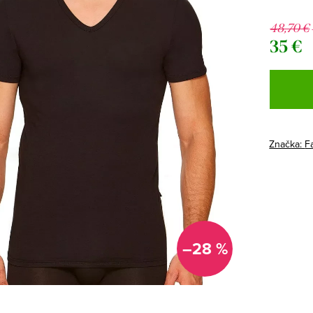
48,70 €
35 €
Jednotk
cena:
Značka:
F
–28 %