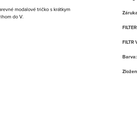
revné modalové tričko s krátkym
Záruk
rihom do V.
FILTE
FILTR 
Barva
:
Zložen