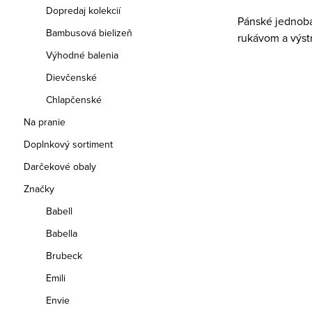
Dopredaj kolekcií
Pánské jednoba
Bambusová bielizeň
rukávom a výst
Výhodné balenia
Dievčenské
Chlapčenské
Na pranie
Doplnkový sortiment
Darčekové obaly
Značky
Babell
Babella
Brubeck
Emili
Envie