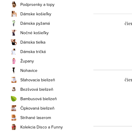
Podprsenky a topy
Dámske košieľky
Dámska pyžamá
čie
Nočné košieľky
Dámska tielka
Dámska tričká
Župany
Nohavice
Sťahovacia bielizeň
čie
Bezšvová bielizeň
Bambusová bielizeň
Čipkovaná bielizeň
Strihané laserom
Kolekcia Disco a Funny