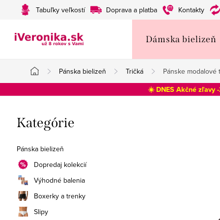
Prejsť
Tabuľky veľkostí
Doprava a platba
Kontakty
na
obsah
Dámska bielizeň
Pánska bielizeň
Tričká
Pánske modalové t
Domov
☀️ DNES Akčné zľavy 
B
Preskočiť
Kategórie
o
kategórie
č
Pánska bielizeň
n
Dopredaj kolekcií
Výhodné balenia
ý
Boxerky a trenky
p
Slipy