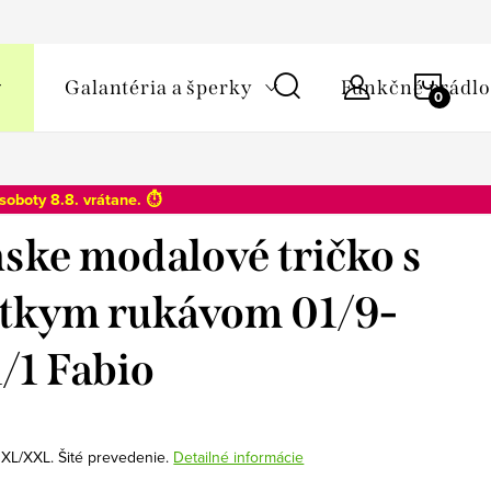
y osobných údajov
NÁKU
Galantéria a šperky
Funkčné prádlo
KOŠÍ
soboty 8.8
. vrátane. ⏱️
ske modalové tričko s
tkym rukávom 01/9-
/1 Fabio
, XL/XXL. Šité prevedenie.
Detailné informácie