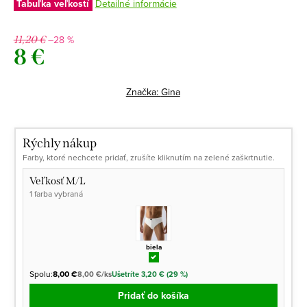
Tabuľka veľkostí
Detailné informácie
–28 %
11,20 €
8 €
Jednotková
cena:
Značka:
Gina
Rýchly nákup
Farby, ktoré nechcete pridať, zrušíte kliknutím na zelené zaškrtnutie.
Veľkosť M/L
1 farba vybraná
biela
Spolu:
8,00 €
8,00 €/ks
Ušetríte 3,20 € (29 %)
Pridať do košíka