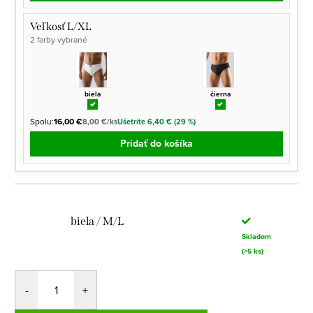
Veľkosť L/XL
2 farby vybrané
biela
čierna
Spolu:
16,00 €
8,00 €/ks
Ušetríte 6,40 € (29 %)
Pridať do košíka
biela / M/L
Skladom
(>5 ks)