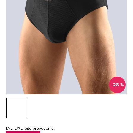
–28 %
M/L, L/XL. Šité prevedenie.