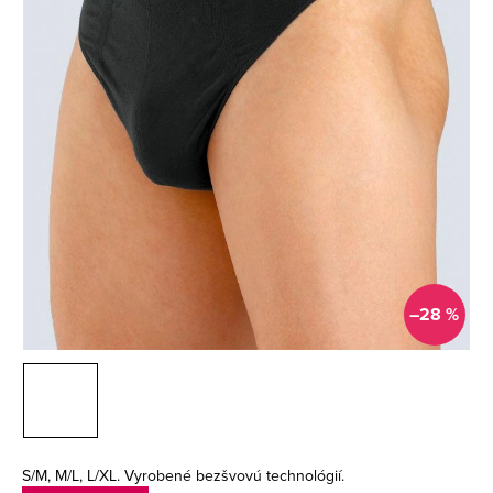
–28 %
S/M, M/L, L/XL. Vyrobené bezšvovú technológií.