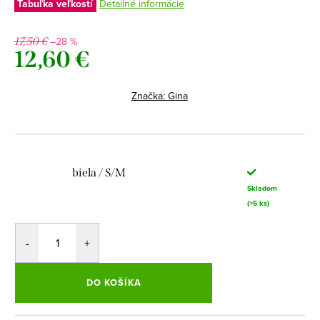
Tabuľka veľkostí
Detailné informácie
–28 %
17,50 €
12,60 €
Jednotková
cena:
Značka:
Gina
biela / S/M
Skladom
(>5 ks)
DO KOŠÍKA