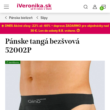
Prejsť
N
na
obsah
Pánska bielizeň
Slipy
K
☀️ DNES Akčné zľavy -22% až -60% + doprava ZADARMO pre objednávky nad
30 €. Len do
soboty 8.8
. vrátane. ⏱️
Pánske tangá bezšvová
52002P
Z bambusu