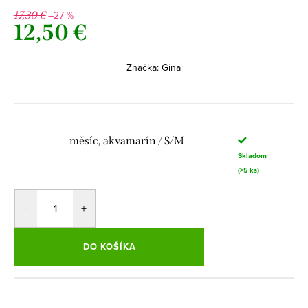
–27 %
17,30 €
12,50 €
Jednotková
cena:
Značka:
Gina
měsíc, akvamarín / S/M
Skladom
(>5 ks)
DO KOŠÍKA