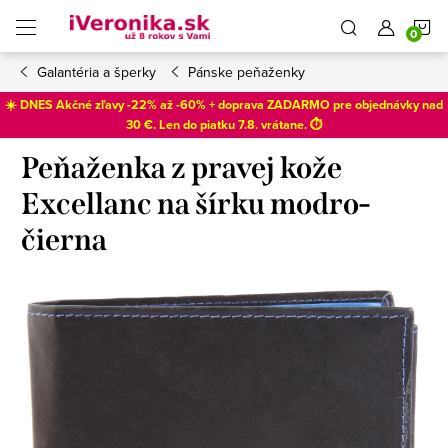
Prejsť
N
na
obsah
Galantéria a šperky
Pánske peňaženky
K
☀️ DNES Akčné zľavy -22% až -60% + doprava ZADARMO pre objednávky nad
30 €. Len do
piatku 7.8
. vrátane. ⏱️
Peňaženka z pravej kože
Excellanc na šírku modro-
čierna