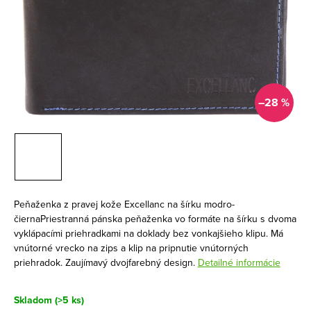
–28 %
Peňaženka z pravej kože Excellanc na šírku modro-
čiernaPriestranná pánska peňaženka vo formáte na šírku s dvoma
vyklápacími priehradkami na doklady bez vonkajšieho klipu. Má
vnútorné vrecko na zips a klip na pripnutie vnútorných
priehradok. Zaujímavý dvojfarebný design.
Detailné informácie
Skladom
(>5 ks)