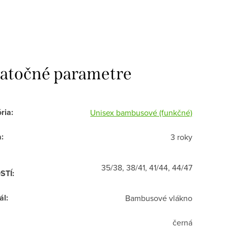
atočné parametre
ria
:
Unisex bambusové (funkčné)
a
:
3 roky
35/38, 38/41, 41/44, 44/47
STÍ
:
ál
:
Bambusové vlákno
černá