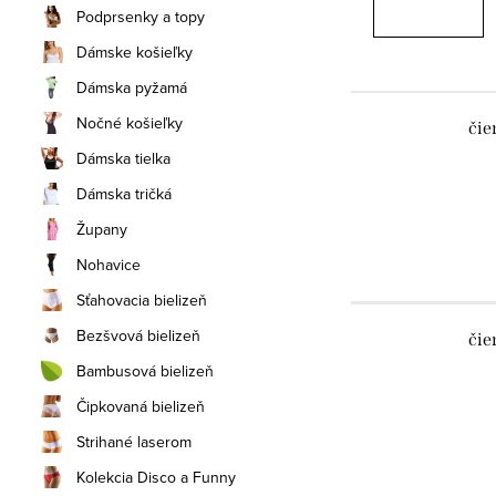
Podprsenky a topy
Dámske košieľky
Dámska pyžamá
Nočné košieľky
čie
Dámska tielka
Dámska tričká
Župany
Nohavice
Sťahovacia bielizeň
Bezšvová bielizeň
čie
Bambusová bielizeň
Čipkovaná bielizeň
Strihané laserom
Kolekcia Disco a Funny