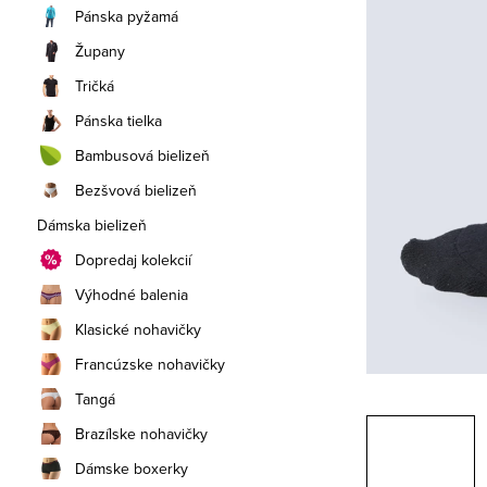
a
Pánska pyžamá
n
Župany
e
Tričká
Pánska tielka
l
Bambusová bielizeň
Bezšvová bielizeň
Dámska bielizeň
Dopredaj kolekcií
Výhodné balenia
Klasické nohavičky
Francúzske nohavičky
Tangá
Brazílske nohavičky
Dámske boxerky