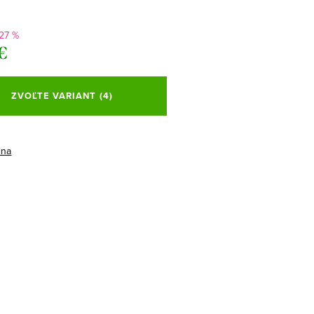
27 %
€
ová
ZVOĽTE VARIANT
(4)
ina