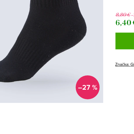
8,80 €
–
6,40 
Jednotk
cena:
Značka:
G
–27 %