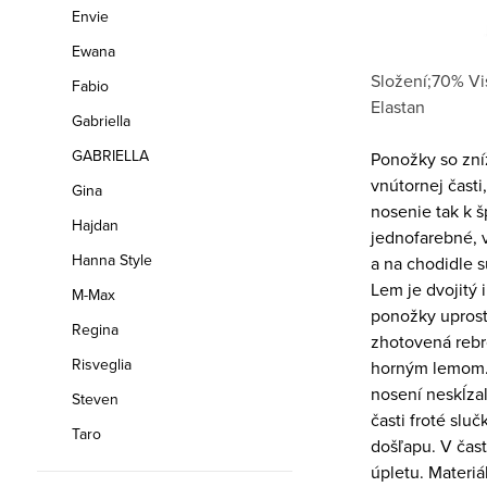
Envie
Ewana
Složení;70% Vi
Fabio
Elastan
Gabriella
GABRIELLA
Ponožky so zní
vnútornej časti
Gina
nosenie tak k 
Hajdan
jednofarebné, v
Hanna Style
a na chodidle 
Lem je dvojitý i
M-Max
ponožky uprost
Regina
zhotovená rebr
Risveglia
horným lemom. 
nosení neskĺzal
Steven
časti froté slu
Taro
došľapu. V čas
úpletu. Materi