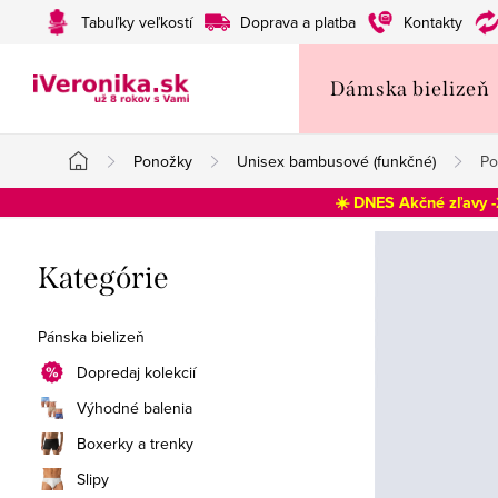
Prejsť
Tabuľky veľkostí
Doprava a platba
Kontakty
na
obsah
Dámska bielizeň
Ponožky
Unisex bambusové (funkčné)
Po
Domov
☀️ DNES Akčné zľavy 
B
Preskočiť
Kategórie
o
kategórie
č
Pánska bielizeň
n
Dopredaj kolekcií
Výhodné balenia
ý
Boxerky a trenky
p
Slipy