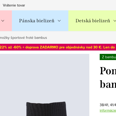
Vrátenie tovaru
Obchodné podmienky
Podmienky ochran
Pánska bielizeň
Detská bielizeň
nožky športové froté bambus
-22% až -60% + doprava ZADARMO pre objednávky nad 30 €. Len do
Z bambu
Pon
ba
38/41, 41
informáci