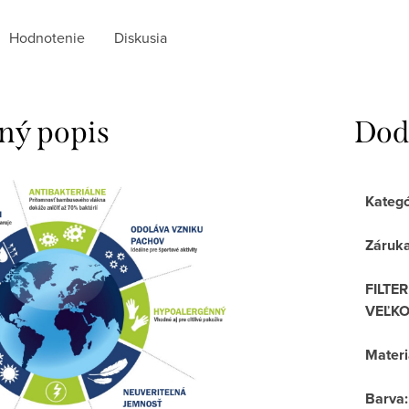
Hodnotenie
Diskusia
ný popis
Dod
Kategó
Záruk
FILTER
VEĽKO
Materi
Barva
: