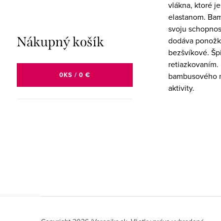
vlákna, ktoré 
elastanom. Bam
svoju schopnos
Nákupný košík
dodáva ponožk
bezšvíkové. Šp
retiazkovaním.
0
KS /
0 €
bambusového m
aktivity.
Z