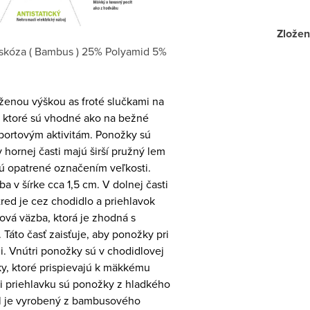
Zložen
skóza ( Bambus ) 25% Polyamid 5%
ženou výškou as froté slučkami na
, ktoré sú vhodné ako na bežné
športovým aktivitám. Ponožky sú
 hornej časti majú širší pružný lem
sú opatrené označením veľkosti.
ba v šírke cca 1,5 cm. V dolnej časti
red je cez chodidlo a priehlavok
ová väzba, ktorá je zhodná s
Táto časť zaisťuje, aby ponožky pri
i. Vnútri ponožky sú v chodidlovej
čky, ktoré prispievajú k mäkkému
ti priehlavku sú ponožky z hladkého
ál je vyrobený z bambusového