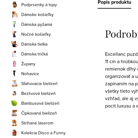
Popis produktu
Podprsenky a topy
Dámske košieľky
Dámska pyžamá
Podrob
Nočné košieľky
Dámska tielka
Excellanc puzdr
Dámska tričká
11 cm a hrúbkou
Župany
remienok dlhý 
Nohavice
organizovať a u
zapínaním na pa
Sťahovacia bielizeň
všetky tieto vý
Bezšvová bielizeň
vzhľad, ale aj 
Bambusová bielizeň
pocit luxusu a 
Čipkovaná bielizeň
Strihané laserom
Kolekcia Disco a Funny