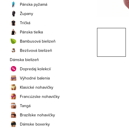
a
Pánska pyžamá
n
Župany
e
Tričká
Pánska tielka
l
Bambusová bielizeň
Bezšvová bielizeň
Dámska bielizeň
Dopredaj kolekcií
Výhodné balenia
Klasické nohavičky
Francúzske nohavičky
Tangá
Brazílske nohavičky
Dámske boxerky