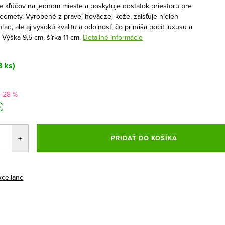
e kľúčov na jednom mieste a poskytuje dostatok priestoru pre
edmety. Vyrobené z pravej hovädzej kože, zaisťuje nielen
ľad, ale aj vysokú kvalitu a odolnosť, čo prináša pocit luxusu a
 Výška 9,5 cm, šírka 11 cm.
Detailné informácie
3 ks)
–28 %
€
ová
PRIDAŤ DO KOŠÍKA
xcellanc