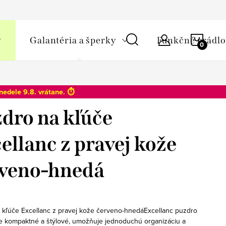
y osobných údajov
NÁKU
Galantéria a šperky
Funkčné prádlo
KOŠÍ
nedele 9.8
. vrátane. ⏱️
dro na kľúče
ellanc z pravej kože
veno-hnedá
 kľúče Excellanc z pravej kože červeno-hnedáExcellanc puzdro
je kompaktné a štýlové, umožňuje jednoduchú organizáciu a