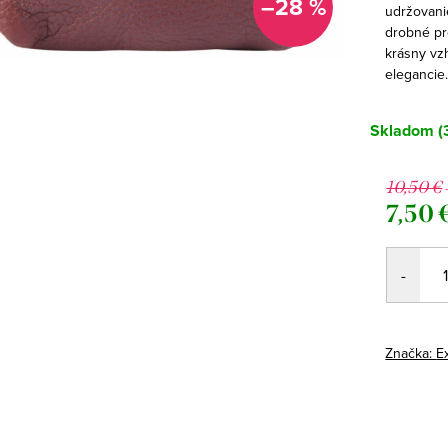
–28 %
udržovani
drobné pr
krásny vzh
elegancie.
Skladom
(
10,50 €
7,50 
Jednotk
cena:
Značka:
E