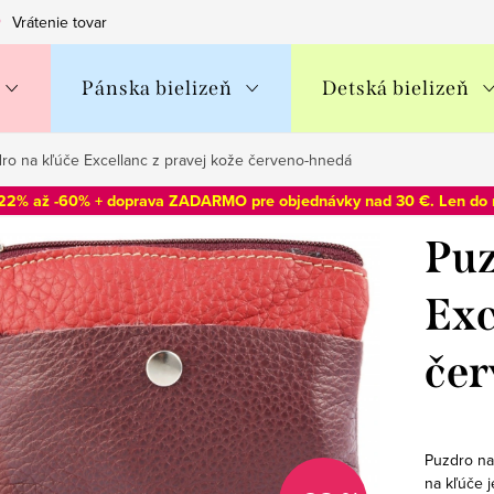
Vrátenie tovaru
Obchodné podmienky
Podmienky ochran
Pánska bielizeň
Detská bielizeň
ro na kľúče Excellanc z pravej kože červeno-hnedá
-22% až -60% + doprava ZADARMO pre objednávky nad 30 €. Len do
Puz
Exc
čer
Puzdro na
na kľúče 