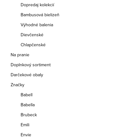
Dopredaj kolekcií
Bambusová bielizeň
Výhodné balenia
Dievčenské
Chlapčenské
Na pranie
Doplnkový sortiment
Darčekové obaly
Značky
Babell
Babella
Brubeck
Emili
Envie