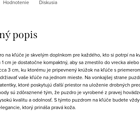
Hodnotenie
Diskusia
ný popis
o na kľúče je skvelým doplnkom pre každého, kto si potrpí na kva
 1 cm je dostatočne kompaktný, aby sa zmestilo do vrecka alebo
cca 3 cm, ku ktorému je pripevnený krúžok na kľúče s priemer
držiavať vaše kľúče na jednom mieste. Na vonkajšej strane puzdr
tentky, ktoré poskytujú ďalší priestor na uloženie drobných pred
hody sú zdôraznené tým, že puzdro je vyrobené z pravej hovädzej
vysokú kvalitu a odolnosť. S týmto puzdrom na kľúče budete vždy 
elegancie, ktorý prináša pravá koža.