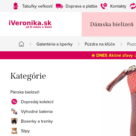
Prejsť
Tabuľky veľkostí
Doprava a platba
Kontakty
na
obsah
Dámska bielizeň
Galantéria a šperky
Púzdra na kľúče
Puzd
Domov
☀️ DNES Akčné zľavy 
B
Preskočiť
Kategórie
o
kategórie
č
Pánska bielizeň
n
Dopredaj kolekcií
Výhodné balenia
ý
Boxerky a trenky
p
Slipy