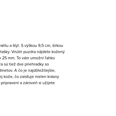
litu a štýl. S výškou 9,5 cm, šírkou
 tašky. Vnútri puzdra nájdete kožený
om 25 mm. To vám umožní ľahko
a sú tiež dve priehradky so
metov. A čo je najdôležitejšie,
 kože, čo zaisťuje nielen krásny
pripravení a zároveň si užijete