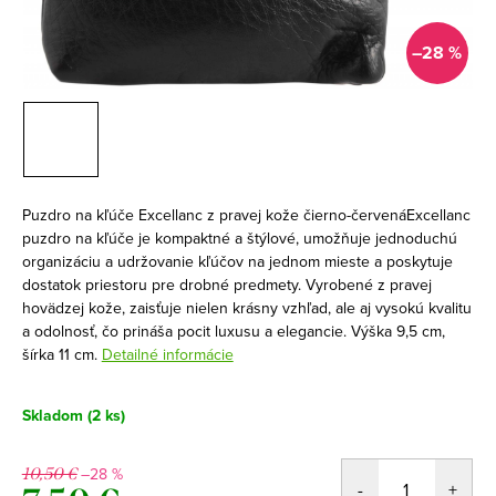
–28 %
Puzdro na kľúče Excellanc z pravej kože čierno-červenáExcellanc
puzdro na kľúče je kompaktné a štýlové, umožňuje jednoduchú
organizáciu a udržovanie kľúčov na jednom mieste a poskytuje
dostatok priestoru pre drobné predmety. Vyrobené z pravej
hovädzej kože, zaisťuje nielen krásny vzhľad, ale aj vysokú kvalitu
a odolnosť, čo prináša pocit luxusu a elegancie. Výška 9,5 cm,
šírka 11 cm.
Detailné informácie
Skladom
(2 ks)
–28 %
10,50 €