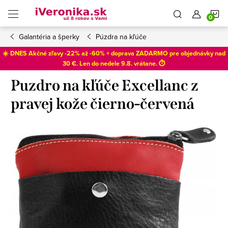
Prejsť
N
na
obsah
Galantéria a šperky
Púzdra na kľúče
K
☀️ DNES Akčné zľavy -22% až -60% + doprava ZADARMO pre objednávky nad
30 €. Len do
nedele 9.8
. vrátane. ⏱️
Puzdro na kľúče Excellanc z
pravej kože čierno-červená