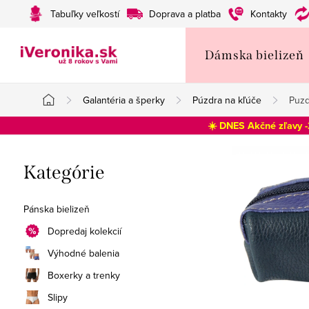
Prejsť
Tabuľky veľkostí
Doprava a platba
Kontakty
na
obsah
Dámska bielizeň
Galantéria a šperky
Púzdra na kľúče
Puzd
Domov
☀️ DNES Akčné zľavy 
B
Preskočiť
Kategórie
o
kategórie
č
Pánska bielizeň
n
Dopredaj kolekcií
Výhodné balenia
ý
Boxerky a trenky
p
Slipy