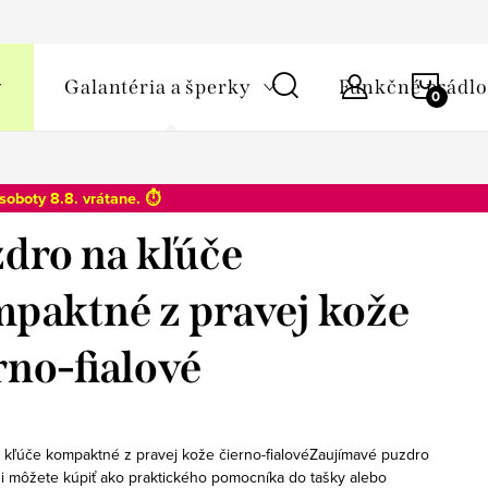
y osobných údajov
NÁKU
Galantéria a šperky
Funkčné prádlo
KOŠÍ
soboty 8.8
. vrátane. ⏱️
dro na kľúče
paktné z pravej kože
rno-fialové
 kľúče kompaktné z pravej kože čierno-fialovéZaujímavé puzdro
si môžete kúpiť ako praktického pomocníka do tašky alebo