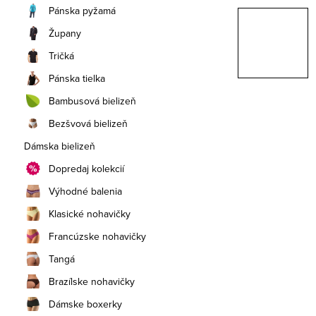
a
Pánska pyžamá
n
Župany
e
Tričká
Pánska tielka
l
Bambusová bielizeň
Bezšvová bielizeň
Dámska bielizeň
Dopredaj kolekcií
Výhodné balenia
Klasické nohavičky
Francúzske nohavičky
Tangá
Brazílske nohavičky
Dámske boxerky