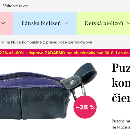
Vrátenie tovaru
Obchodné podmienky
Podmienky ochran
Pánska bielizeň
Detská bielizeň
ro na kľúče kompaktné z pravej kože čierno-fialové
-22% až -60% + doprava ZADARMO pre objednávky nad 30 €. Len do
Puz
kom
čie
–28 %
Puzdro na
na kľúče 