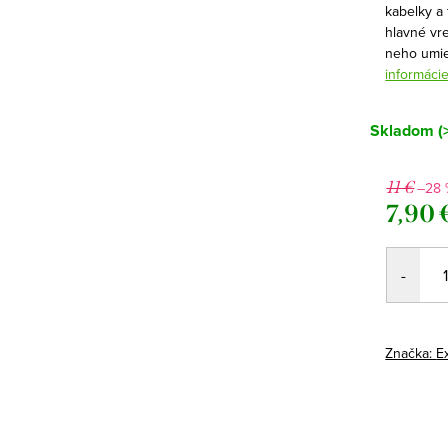
kabelky a
hlavné vr
neho umies
informáci
Skladom
(
11 €
–28 
7,90 
Jednotk
cena:
Značka:
E