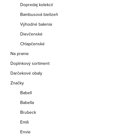
Dopredaj kolekcií
Bambusová bielizeň
Výhodné balenia
Dievčenské
Chlapčenské
Na pranie
Doplnkový sortiment
Darčekové obaly
Značky
Babell
Babella
Brubeck
Emili
Envie