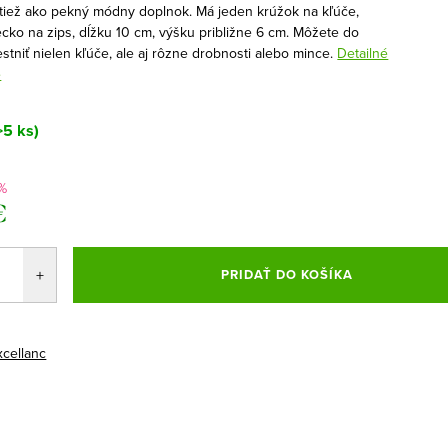
 tiež ako pekný módny doplnok. Má jeden krúžok na kľúče,
ecko na zips, dĺžku 10 cm, výšku približne 6 cm. Môžete do
tniť nielen kľúče, ale aj rôzne drobnosti alebo mince.
Detailné
e
>5 ks)
%
€
ová
PRIDAŤ DO KOŠÍKA
xcellanc