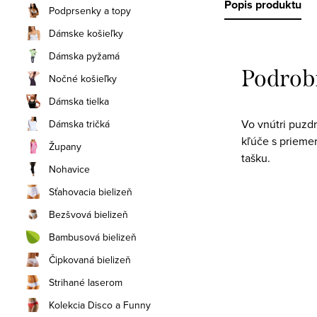
Popis produktu
Podprsenky a topy
Dámske košieľky
Dámska pyžamá
Podrob
Nočné košieľky
Dámska tielka
Vo vnútri puzd
Dámska tričká
kľúče s prieme
Župany
tašku.
Nohavice
Sťahovacia bielizeň
Bezšvová bielizeň
Bambusová bielizeň
Čipkovaná bielizeň
Strihané laserom
Kolekcia Disco a Funny