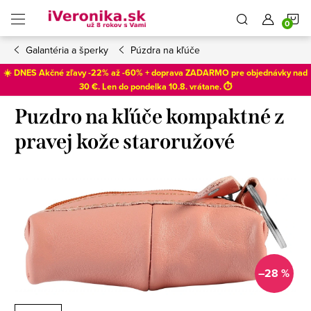
Prejsť
N
na
obsah
Galantéria a šperky
Púzdra na kľúče
K
☀️ DNES Akčné zľavy -22% až -60% + doprava ZADARMO pre objednávky nad
30 €. Len do
pondelka 10.8
. vrátane. ⏱️
Puzdro na kľúče kompaktné z
pravej kože staroružové
–28 %