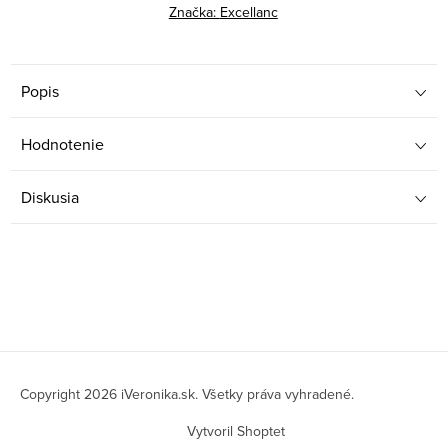
Značka:
Excellanc
Popis
Hodnotenie
Diskusia
Z
á
Copyright 2026
iVeronika.sk
. Všetky práva vyhradené.
p
Vytvoril Shoptet