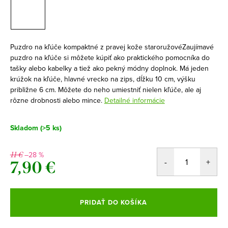
Puzdro na kľúče kompaktné z pravej kože staroružovéZaujímavé
puzdro na kľúče si môžete kúpiť ako praktického pomocníka do
tašky alebo kabelky a tiež ako pekný módny doplnok. Má jeden
krúžok na kľúče, hlavné vrecko na zips, dĺžku 10 cm, výšku
približne 6 cm. Môžete do neho umiestniť nielen kľúče, ale aj
rôzne drobnosti alebo mince.
Detailné informácie
Skladom
(>5 ks)
–28 %
11 €
7,90 €
Jednotková
cena:
PRIDAŤ DO KOŠÍKA