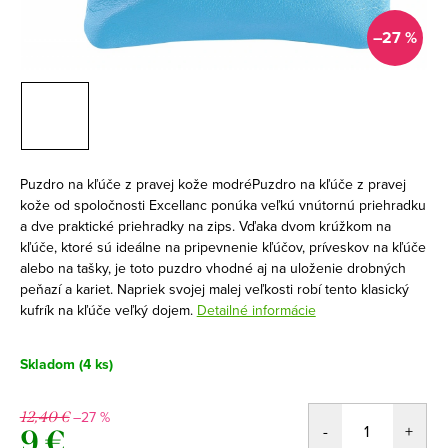
–27 %
Puzdro na kľúče z pravej kože modréPuzdro na kľúče z pravej
kože od spoločnosti Excellanc ponúka veľkú vnútornú priehradku
a dve praktické priehradky na zips. Vďaka dvom krúžkom na
kľúče, ktoré sú ideálne na pripevnenie kľúčov, príveskov na kľúče
alebo na tašky, je toto puzdro vhodné aj na uloženie drobných
peňazí a kariet. Napriek svojej malej veľkosti robí tento klasický
kufrík na kľúče veľký dojem.
Detailné informácie
Skladom
(4 ks)
–27 %
12,40 €
9 €