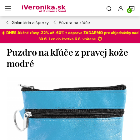
Prejsť
N
na
obsah
Galantéria a šperky
Púzdra na kľúče
K
☀️ DNES Akčné zľavy -22% až -60% + doprava ZADARMO pre objednávky nad
30 €. Len do
štvrtka 6.8
. vrátane. ⏱️
Puzdro na kľúče z pravej kože
modré