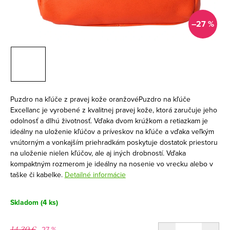
–27 %
Puzdro na kľúče z pravej kože oranžovéPuzdro na kľúče
Excellanc je vyrobené z kvalitnej pravej kože, ktorá zaručuje jeho
odolnosť a dlhú životnosť. Vďaka dvom krúžkom a retiazkam je
ideálny na uloženie kľúčov a príveskov na kľúče a vďaka veľkým
vnútorným a vonkajším priehradkám poskytuje dostatok priestoru
na uloženie nielen kľúčov, ale aj iných drobností. Vďaka
kompaktným rozmerom je ideálny na nosenie vo vrecku alebo v
taške či kabelke.
Detailné informácie
Skladom
(4 ks)
–27 %
14,30 €