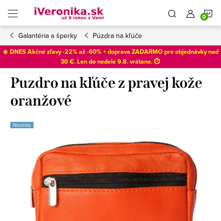
Prejsť
N
na
obsah
Galantéria a šperky
Púzdra na kľúče
K
☀️ DNES Akčné zľavy -22% až -60% + doprava ZADARMO pre objednávky nad
30 €. Len do
nedele 9.8
. vrátane. ⏱️
Puzdro na kľúče z pravej kože
oranžové
Novinka