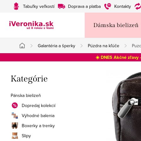
Prejsť
Tabuľky veľkostí
Doprava a platba
Kontakty
na
obsah
Dámska bielizeň
Galantéria a šperky
Púzdra na kľúče
Puzd
Domov
☀️ DNES Akčné zľavy 
B
Preskočiť
Kategórie
o
kategórie
č
Pánska bielizeň
n
Dopredaj kolekcií
Výhodné balenia
ý
Boxerky a trenky
p
Slipy