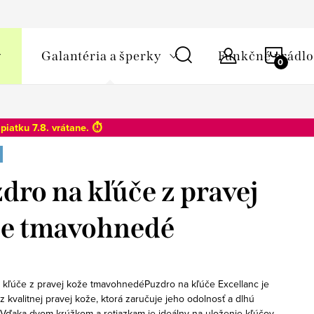
y osobných údajov
NÁKU
Galantéria a šperky
Funkčné prádlo
KOŠÍ
o
piatku 7.8
. vrátane. ⏱️
dro na kľúče z pravej
e tmavohnedé
 kľúče z pravej kože tmavohnedéPuzdro na kľúče Excellanc je
 kvalitnej pravej kože, ktorá zaručuje jeho odolnosť a dlhú
. Vďaka dvom krúžkom a retiazkam je ideálny na uloženie kľúčov