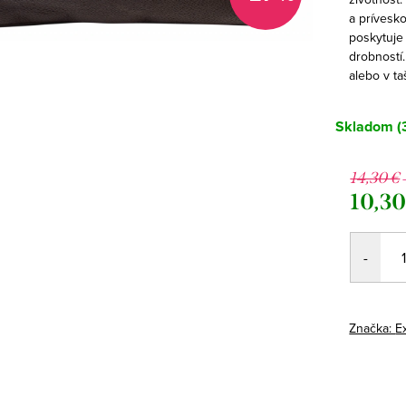
a prívesk
poskytuje 
drobností
alebo v ta
Skladom
(
14,30 €
10,30
Jednotk
cena:
Značka:
E