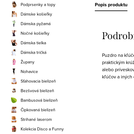
Popis produktu
Podprsenky a topy
Dámske košieľky
Dámska pyžamá
Podrob
Nočné košieľky
Dámska tielka
Dámska tričká
Puzdro na kľúče
praktickým krú
Župany
alebo príveskov
Nohavice
kľúčov a iných 
Sťahovacia bielizeň
Bezšvová bielizeň
Bambusová bielizeň
Čipkovaná bielizeň
Strihané laserom
Kolekcia Disco a Funny