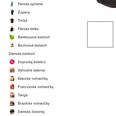
a
Pánska pyžamá
n
Župany
e
Tričká
Pánska tielka
l
Bambusová bielizeň
Bezšvová bielizeň
Dámska bielizeň
Dopredaj kolekcií
Výhodné balenia
Klasické nohavičky
Francúzske nohavičky
Tangá
Brazílske nohavičky
Dámske boxerky