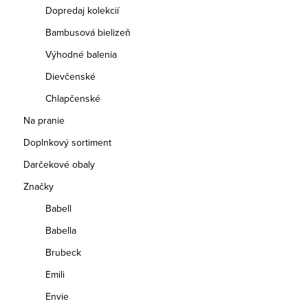
Dopredaj kolekcií
Bambusová bielizeň
Výhodné balenia
Dievčenské
Chlapčenské
Na pranie
Doplnkový sortiment
Darčekové obaly
Značky
Babell
Babella
Brubeck
Emili
Envie