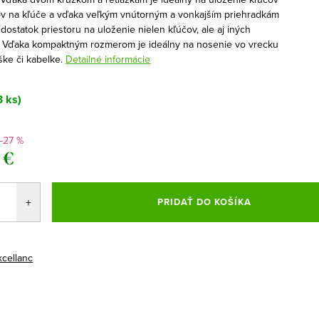
ov na kľúče a vďaka veľkým vnútorným a vonkajším priehradkám
dostatok priestoru na uloženie nielen kľúčov, ale aj iných
. Vďaka kompaktným rozmerom je ideálny na nosenie vo vrecku
ške či kabelke.
Detailné informácie
3 ks)
–27 %
 €
ová
PRIDAŤ DO KOŠÍKA
xcellanc