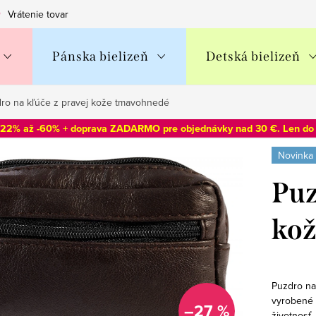
Vrátenie tovaru
Obchodné podmienky
Podmienky ochran
Pánska bielizeň
Detská bielizeň
ro na kľúče z pravej kože tmavohnedé
-22% až -60% + doprava ZADARMO pre objednávky nad 30 €. Len d
Novinka
Puz
kož
Puzdro na
vyrobené z
–27 %
životnosť