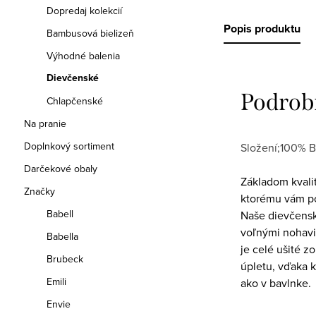
Dopredaj kolekcií
Popis produktu
Bambusová bielizeň
Výhodné balenia
Dievčenské
Podrob
Chlapčenské
Na pranie
Doplnkový sortiment
Složení;100% B
Darčekové obaly
Základom kvali
Značky
ktorému vám po
Babell
Naše dievčensk
voľnými nohavi
Babella
je celé ušité 
Brubeck
úpletu, vďaka 
Emili
ako v bavlnke.
Envie