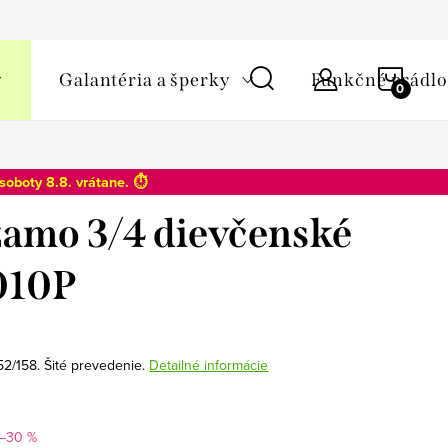
y osobných údajov
NÁKU
Galantéria a šperky
Funkčné prádlo
KOŠÍ
soboty 8.8
. vrátane. ⏱️
amo 3/4 dievčenské
010P
52/158. Šité prevedenie.
Detailné informácie
–30 %