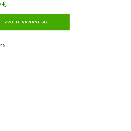
 €
ová
ZVOĽTE VARIANT
(4)
ina