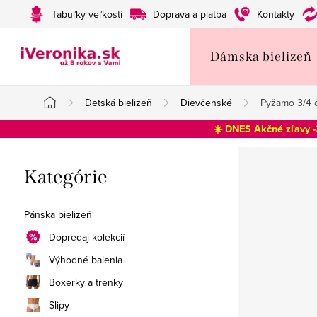
Prejsť
Tabuľky veľkostí
Doprava a platba
Kontakty
na
obsah
Dámska bielizeň
Detská bielizeň
Dievčenské
Pyžamo 3/4 
Domov
☀️ DNES Akčné zľavy 
B
Preskočiť
Kategórie
o
kategórie
č
Pánska bielizeň
n
Dopredaj kolekcií
Výhodné balenia
ý
Boxerky a trenky
p
Slipy