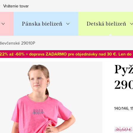
Vrátenie tovaru
Obchodné podmienky
Podmienky ochran
Pánska bielizeň
Detská bielizeň
dievčenské 29010P
-22% až -60% + doprava ZADARMO pre objednávky nad 30 €. Len do
Pyž
29
140/146, 1
36,60 €