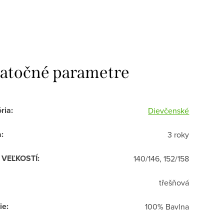
atočné parametre
ria
:
Dievčenské
a
:
3 roky
R VEĽKOSTÍ
:
140/146, 152/158
třešňová
ie
:
100% Bavlna