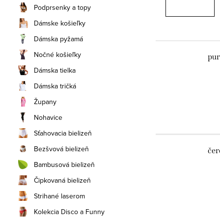
Podprsenky a topy
Dámske košieľky
Dámska pyžamá
Nočné košieľky
pur
Dámska tielka
Dámska tričká
Župany
Nohavice
Sťahovacia bielizeň
Bezšvová bielizeň
čer
Bambusová bielizeň
Čipkovaná bielizeň
Strihané laserom
Kolekcia Disco a Funny