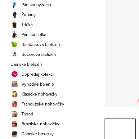
a
Pánska pyžamá
n
Župany
e
Tričká
Pánska tielka
l
Bambusová bielizeň
Bezšvová bielizeň
Dámska bielizeň
Dopredaj kolekcií
Výhodné balenia
Klasické nohavičky
Francúzske nohavičky
Tangá
Brazílske nohavičky
Dámske boxerky