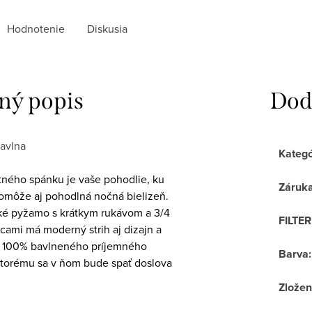
Hodnotenie
Diskusia
ný popis
Dod
avlna
Kategó
tného spánku je vaše pohodlie, ku
Záruk
môže aj pohodlná nočná bielizeň.
é pyžamo s krátkym rukávom a 3/4
FILTE
cami má moderný strih aj dizajn a
zo 100% bavlneného príjemného
Barva
:
ktorému sa v ňom bude spať doslova
Zložen