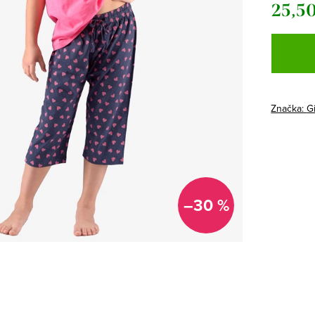
25,50
Jednotk
cena:
Značka:
G
–30 %