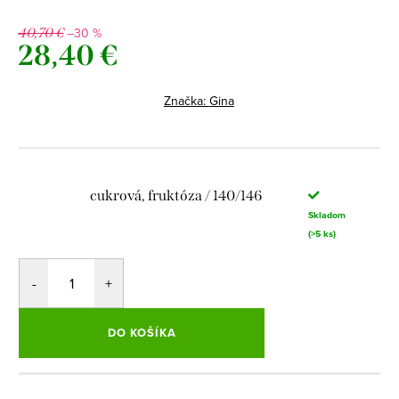
–30 %
40,70 €
28,40 €
Jednotková
cena:
Značka:
Gina
cukrová, fruktóza / 140/146
Skladom
(>5 ks)
DO KOŠÍKA