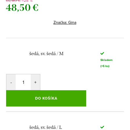
–28 %
67,40 €
48,50 €
Jednotková
cena:
Značka:
Gina
šedá, sv. šedá / M
Skladom
(>5 ks)
DO KOŠÍKA
šedá, sv. šedá / L