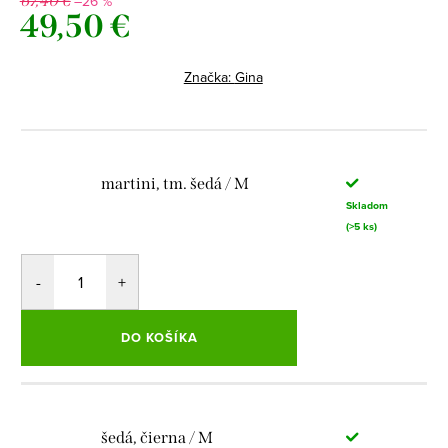
–26 %
67,40 €
49,50 €
Jednotková
cena:
Značka:
Gina
martini, tm. šedá / M
Skladom
(>5 ks)
DO KOŠÍKA
šedá, čierna / M