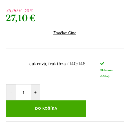
–26 %
36,90 €
27,10 €
Jednotková
cena:
Značka:
Gina
cukrová, fruktóza / 140/146
Skladom
(>5 ks)
DO KOŠÍKA