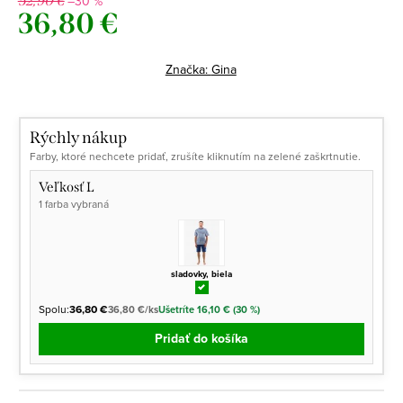
–30 %
52,90 €
36,80 €
Jednotková
cena:
Značka:
Gina
Rýchly nákup
Farby, ktoré nechcete pridať, zrušíte kliknutím na zelené zaškrtnutie.
Veľkosť L
1 farba vybraná
sladovky, biela
Spolu:
36,80 €
36,80 €/ks
Ušetríte 16,10 € (30 %)
Pridať do košíka