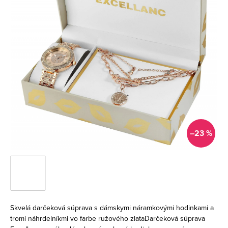
–23 %
Skvelá darčeková súprava s dámskymi náramkovými hodinkami a
tromi náhrdelníkmi vo farbe ružového zlataDarčeková súprava