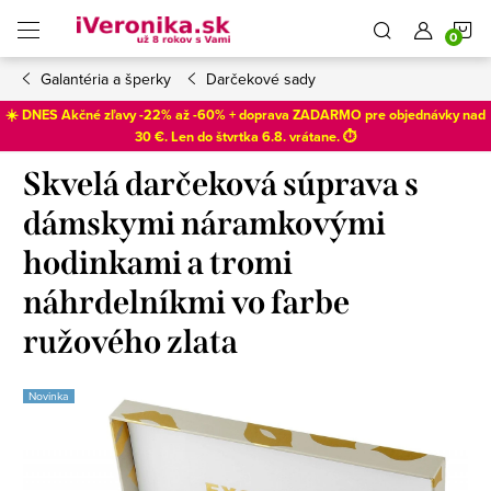
Prejsť
N
na
obsah
Galantéria a šperky
Darčekové sady
K
☀️ DNES Akčné zľavy -22% až -60% + doprava ZADARMO pre objednávky nad
30 €. Len do
štvrtka 6.8
. vrátane. ⏱️
Skvelá darčeková súprava s
dámskymi náramkovými
hodinkami a tromi
náhrdelníkmi vo farbe
ružového zlata
Novinka