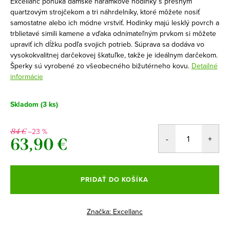
Excellanc ponúka dámske náramkové hodinky s presným
quartzovým strojčekom a tri náhrdelníky, ktoré môžete nosiť
samostatne alebo ich módne vrstviť. Hodinky majú lesklý povrch a
trblietavé simili kamene a vďaka odnímateľným prvkom si môžete
upraviť ich dĺžku podľa svojich potrieb. Súprava sa dodáva vo
vysokokvalitnej darčekovej škatuľke, takže je ideálnym darčekom.
Šperky sú vyrobené zo všeobecného bižutérneho kovu.
Detailné
informácie
Skladom
(3 ks)
–23 %
84 €
63,90 €
Jednotková
cena:
PRIDAŤ DO KOŠÍKA
Značka:
Excellanc