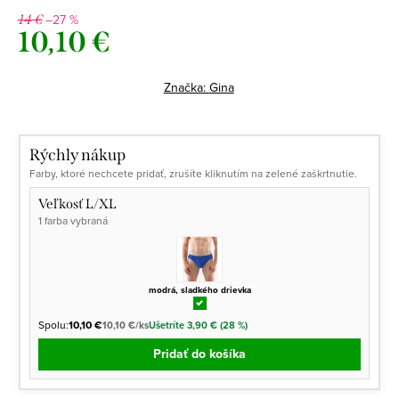
–27 %
14 €
10,10 €
Jednotková
cena:
Značka:
Gina
Rýchly nákup
Farby, ktoré nechcete pridať, zrušíte kliknutím na zelené zaškrtnutie.
Veľkosť L/XL
1 farba vybraná
modrá, sladkého drievka
Spolu:
10,10 €
10,10 €/ks
Ušetríte 3,90 € (28 %)
Pridať do košíka