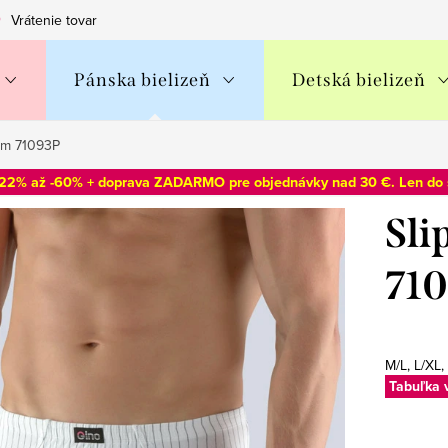
Vrátenie tovaru
Obchodné podmienky
Podmienky ochran
Pánska bielizeň
Detská bielizeň
kom 71093P
-22% až -60% + doprava ZADARMO pre objednávky nad 30 €. Len do
Sli
71
M/L, L/XL,
Tabuľka 