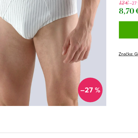
12 €
–27
8,70 
Jednotk
cena:
Značka:
G
–27 %