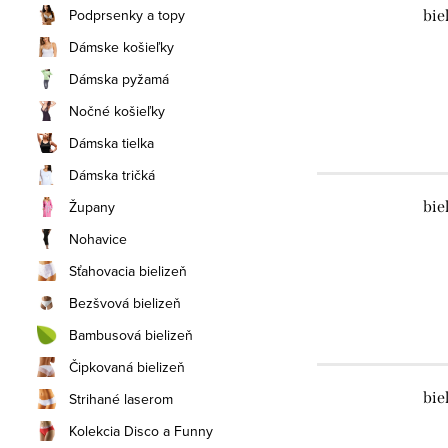
Podprsenky a topy
bie
Dámske košieľky
Dámska pyžamá
Nočné košieľky
Dámska tielka
Dámska tričká
Župany
bie
Nohavice
Sťahovacia bielizeň
Bezšvová bielizeň
Bambusová bielizeň
Čipkovaná bielizeň
bie
Strihané laserom
Kolekcia Disco a Funny