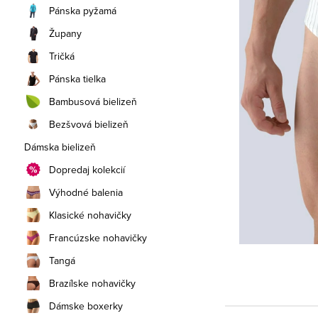
a
Pánska pyžamá
n
Župany
e
Tričká
Pánska tielka
l
Bambusová bielizeň
Bezšvová bielizeň
Dámska bielizeň
Dopredaj kolekcií
Výhodné balenia
Klasické nohavičky
Francúzske nohavičky
Tangá
Brazílske nohavičky
Dámske boxerky