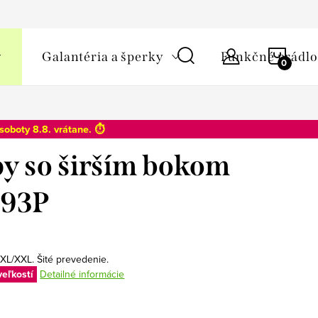
y osobných údajov
NÁKU
Galantéria a šperky
Funkčné prádlo
KOŠÍ
soboty 8.8
. vrátane. ⏱️
py so širším bokom
093P
 XL/XXL. Šité prevedenie.
veľkostí
Detailné informácie