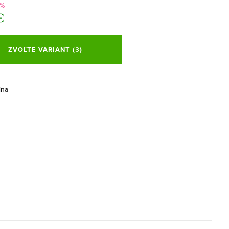
 %
€
ová
ZVOĽTE VARIANT
(3)
ina