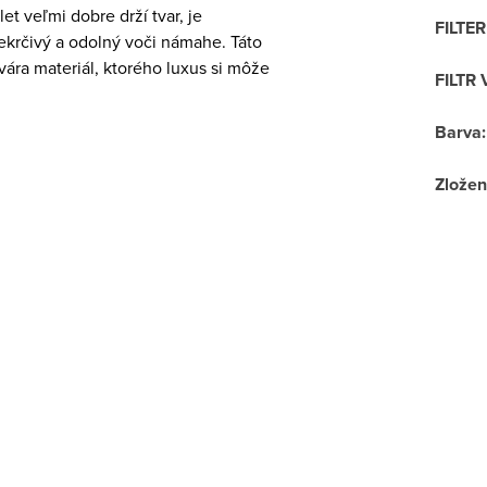
et veľmi dobre drží tvar, je
FILTE
ekrčivý a odolný voči námahe. Táto
ára materiál, ktorého luxus si môže
FILTR 
Barva
:
Zložen