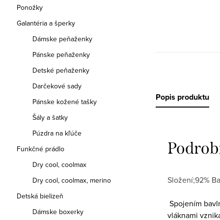
Ponožky
Galantéria a šperky
Dámske peňaženky
Pánske peňaženky
Detské peňaženky
Darčekové sady
Popis produktu
Pánske kožené tašky
Šály a šatky
Púzdra na kľúče
Podrob
Funkčné prádlo
Dry cool, coolmax
Složení;92% Ba
Dry cool, coolmax, merino
Detská bielizeň
Spojením bavln
Dámske boxerky
vláknami vzniká