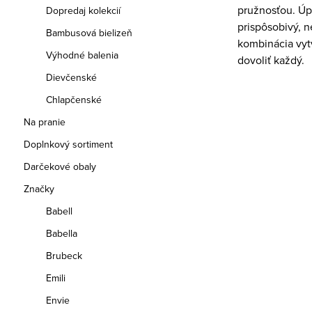
pružnosťou. Úpl
Dopredaj kolekcií
prispôsobivý, n
Bambusová bielizeň
kombinácia vytv
Výhodné balenia
dovoliť každý.
Dievčenské
Chlapčenské
Na pranie
Doplnkový sortiment
Darčekové obaly
Značky
Babell
Babella
Brubeck
Emili
Envie