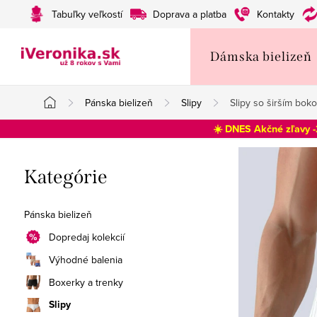
Prejsť
Tabuľky veľkostí
Doprava a platba
Kontakty
na
obsah
Dámska bielizeň
Pánska bielizeň
Slipy
Slipy so širším bo
Domov
☀️ DNES Akčné zľavy 
B
Preskočiť
Kategórie
o
kategórie
č
Pánska bielizeň
n
Dopredaj kolekcií
Výhodné balenia
ý
Boxerky a trenky
p
Slipy