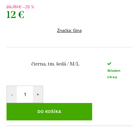
–28 %
16,70 €
12 €
Jednotková
cena:
Značka:
Gina
čierna, tm. šedá / M/L
Skladom
(>5 ks)
DO KOŠÍKA