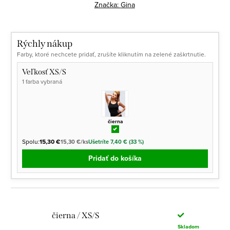
cena:
Značka:
Gina
Rýchly nákup
Farby, ktoré nechcete pridať, zrušíte kliknutím na zelené zaškrtnutie.
Veľkosť XS/S
1 farba vybraná
čierna
Spolu:
15,30 €
15,30 €/ks
Ušetríte 7,40 € (33 %)
Pridať do košíka
čierna / XS/S
Skladom