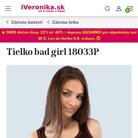
Prejsť
N
na
obsah
Dámska bielizeň
Dámska tielka
K
☀️ DNES Akčné zľavy -22% až -60% + doprava ZADARMO pre objednávky nad
30 €. Len do
štvrtka 6.8
. vrátane. ⏱️
Tielko bad girl 18033P