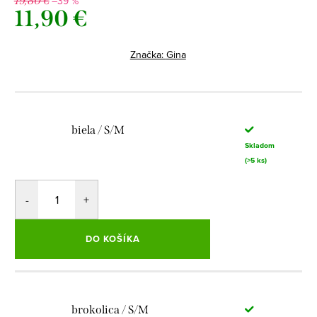
–39 %
19,80 €
11,90 €
Jednotková
cena:
Značka:
Gina
biela / S/M
Skladom
(>5 ks)
DO KOŠÍKA
brokolica / S/M