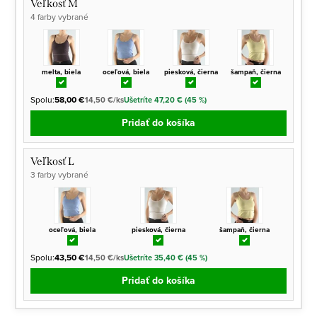
Veľkosť M
4 farby vybrané
melta, biela
oceľová, biela
piesková, čierna
šampaň, čierna
Spolu:
58,00 €
14,50 €/ks
Ušetríte 47,20 € (45 %)
Pridať do košíka
Veľkosť L
3 farby vybrané
oceľová, biela
piesková, čierna
šampaň, čierna
Spolu:
43,50 €
14,50 €/ks
Ušetríte 35,40 € (45 %)
Pridať do košíka