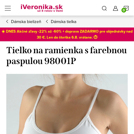
Prejsť
N
na
obsah
Dámska bielizeň
Dámska tielka
K
☀️ DNES Akčné zľavy -22% až -60% + doprava ZADARMO pre objednávky nad
30 €. Len do
štvrtka 6.8
. vrátane. ⏱️
Tielko na ramienka s farebnou
paspulou 98001P