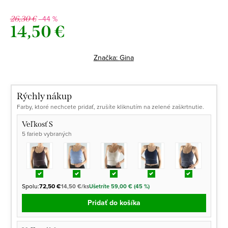
–44 %
26,30 €
14,50 €
Jednotková
cena:
Značka:
Gina
Rýchly nákup
Farby, ktoré nechcete pridať, zrušíte kliknutím na zelené zaškrtnutie.
Veľkosť S
5 farieb vybraných
Spolu:
72,50 €
14,50 €/ks
Ušetríte 59,00 € (45 %)
Pridať do košíka