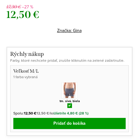
–27 %
17,30 €
12,50 €
Jednotková
cena:
Značka:
Gina
Rýchly nákup
Farby, ktoré nechcete pridať, zrušíte kliknutím na zelené zaškrtnutie.
Veľkosť M/L
1 farba vybraná
tm. sivá, biela
Spolu:
12,50 €
12,50 €/ks
Ušetríte 4,80 € (28 %)
Pridať do košíka