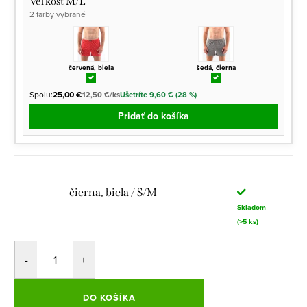
Veľkosť M/L
2 farby vybrané
červená, biela
šedá, čierna
Spolu:
25,00 €
12,50 €/ks
Ušetríte 9,60 € (28 %)
Pridať do košíka
čierna, biela / S/M
Skladom
(>5 ks)
DO KOŠÍKA