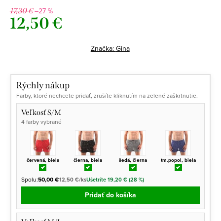
–27 %
17,30 €
12,50 €
Jednotková
cena:
Značka:
Gina
Rýchly nákup
Farby, ktoré nechcete pridať, zrušíte kliknutím na zelené zaškrtnutie.
Veľkosť S/M
4 farby vybrané
červená, biela
čierna, biela
šedá, čierna
tm.popol, biela
Spolu:
50,00 €
12,50 €/ks
Ušetríte 19,20 € (28 %)
Pridať do košíka